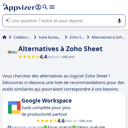
répondre (plusieurs lignes avec
shift + entrée
).
L'IA de Appvizer vous guide dans l'utilisation ou la sélection de
logiciel SaaS en entreprise.
Collaboration
Suite bureautique
Zoho Sheet
Alternatives à Zoho Sheet
Alternatives à Zoho Sheet
4.4
Basé sur
+200 avis
Vous cherchez des alternatives au logiciel Zoho Sheet ?
Découvrez ci-dessous une liste de recommandations pour des
outils similaires qui pourraient correspondre à vos besoins.
Google Workspace
Suite complète pour plus
de productivité partout
4.6
Basé sur
+200 avis
Version gratuite
Essai gratuit
Démo gratuite