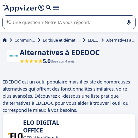
répondre (plusieurs lignes avec
shift + entrée
).
L'IA de Appvizer vous guide dans l'utilisation ou la sélection de
logiciel SaaS en entreprise.
Communication
Editique et dématérialisation
EDEDOC
Alternatives à EDEDOC
Alternatives à EDEDOC
5.0
Basé sur
4 avis
EDEDOC est un outil populaire mais il existe de nombreuses
alternatives qui offrent des fonctionnalités similaires, voire
plus avancées. Découvrez ci-dessous une liste pratique
d'alternatives à EDEDOC pour vous aider à trouver l'outil qui
correspond le mieux à vos besoins.
ELO DIGITAL
OFFICE
GED Workflow &