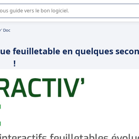
lisation ou la sélection de logiciel SaaS en entreprise.
v' Doc
ogue feuilletable en quelques seco
!