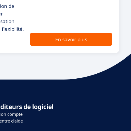
tion de
er
sation
lexibilité.
En savoir plus
diteurs de logiciel
on compte
entre d'aide