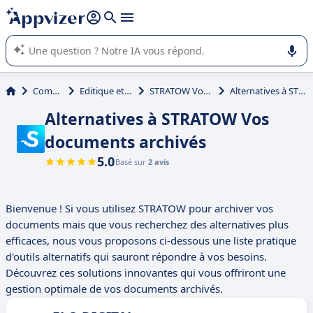
répondre (plusieurs lignes avec
shift + entrée
).
L'IA de Appvizer vous guide dans l'utilisation ou la sélection de
logiciel SaaS en entreprise.
Communication
Editique et dématérialisation
STRATOW Vos documents archivés
Alternatives à STRATOW Vos documents archivés
Alternatives à STRATOW Vos
documents archivés
5.0
Basé sur
2 avis
Bienvenue ! Si vous utilisez STRATOW pour archiver vos
documents mais que vous recherchez des alternatives plus
efficaces, nous vous proposons ci-dessous une liste pratique
d'outils alternatifs qui sauront répondre à vos besoins.
Découvrez ces solutions innovantes qui vous offriront une
gestion optimale de vos documents archivés.