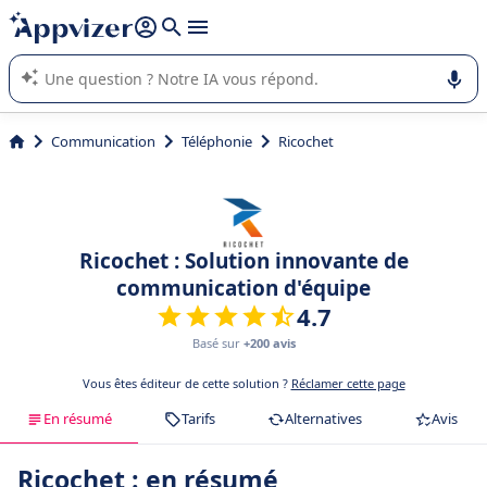
répondre (plusieurs lignes avec
shift + entrée
).
L'IA de Appvizer vous guide dans l'utilisation ou la sélection de
logiciel SaaS en entreprise.
Communication
Téléphonie
Ricochet
Ricochet : Solution innovante de
communication d'équipe
4.7
Basé sur
+200 avis
Vous êtes éditeur de cette solution ?
Réclamer cette page
En résumé
Tarifs
Alternatives
Avis
Ricochet : en résumé