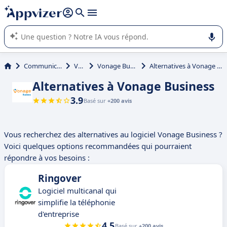
répondre (plusieurs lignes avec
shift + entrée
).
L'IA de Appvizer vous guide dans l'utilisation ou la sélection de
logiciel SaaS en entreprise.
Communication
VoIP
Vonage Business
Alternatives à Vonage Business
Alternatives à Vonage Business
3.9
Basé sur
+200 avis
Vous recherchez des alternatives au logiciel Vonage Business ?
Voici quelques options recommandées qui pourraient
répondre à vos besoins :
Ringover
Logiciel multicanal qui
simplifie la téléphonie
d'entreprise
4.5
Basé sur
+200 avis