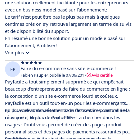
une solution réellement facilitante pour les entrepreneurs
avec un business model basé sur l'abonnement;
Le tarif n'est peut être pas le plus bas mais à quelques
centimes près on s'y retrouve largement en terme de suivis
et de disponibilité du support.
En résumé une bonne solution pour un modèle basé sur
l'abonnement, A utiliser!
Voir plus
Faire du e-commerce sans site e-commerce !
FP
Fabien Paupier, publié le 07/06/2017
Avis certifié
Payfacile a tout simplement supprimé ce qui empêchait
beaucoup d'entrepreneurs de faire du commerce en ligne :
la conception d'un site e-commerce lourd et coûteux.
Payfacile est un outil tout-en-un pour les e-commerçants
qu'ils vendent des vêtements ou des services comme de la
En plus de l'automatisation de la facturation ponctuelle et
musique et des documents PDF.
récurrente, le plus de Payfacile est à chercher dans les
usages : l'outil vous permet de créer des pages produit
personnalisées et des pages de paiements rassurantes pour
vos clients.
Payfacile vous évite ainsi de vous engager dans la