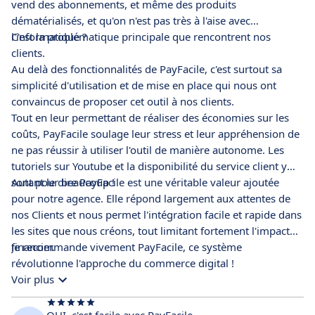
vend des abonnements, et même des produits
dématérialisés, et qu'on n'est pas très à l'aise avec
l'informatique ?
C'est la problématique principale que rencontrent nos
clients.
Au delà des fonctionnalités de PayFacile, c'est surtout sa
simplicité d'utilisation et de mise en place qui nous ont
convaincus de proposer cet outil à nos clients.
Tout en leur permettant de réaliser des économies sur les
coûts, PayFacile soulage leur stress et leur appréhension de
ne pas réussir à utiliser l'outil de manière autonome. Les
tutoriels sur Youtube et la disponibilité du service client y
sont pour beaucoup !
Autant le dire PayFacile est une véritable valeur ajoutée
pour notre agence. Elle répond largement aux attentes de
nos Clients et nous permet l'intégration facile et rapide dans
les sites que nous créons, tout limitant fortement l'impact
financier.
Je recommande vivement PayFacile, ce système
révolutionne l'approche du commerce digital !
Voir plus
OUI, c'est facile avec PayFacile