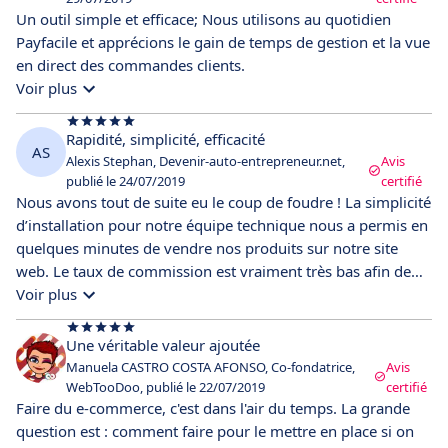
Un outil simple et efficace; Nous utilisons au quotidien
Payfacile et apprécions le gain de temps de gestion et la vue
en direct des commandes clients.
Voir plus
Rapidité, simplicité, efficacité
AS
Alexis Stephan, Devenir-auto-entrepreneur.net,
Avis
publié le 24/07/2019
certifié
Nous avons tout de suite eu le coup de foudre ! La simplicité
d’installation pour notre équipe technique nous a permis en
quelques minutes de vendre nos produits sur notre site
web. Le taux de commission est vraiment très bas afin de
dégager une marge suffisante au bon fonctionnement de
Voir plus
nos services. Sans oublier un service client à l’écoute et
toujours disponible pour nous guider.
Une véritable valeur ajoutée
Manuela CASTRO COSTA AFONSO, Co-fondatrice,
Avis
WebTooDoo, publié le 22/07/2019
certifié
Faire du e-commerce, c'est dans l'air du temps. La grande
question est : comment faire pour le mettre en place si on