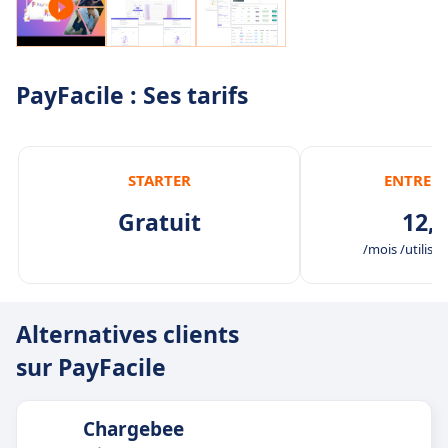
PayFacile : Ses tarifs
STARTER
ENTREP
Gratuit
12,0
/mois /utilisat
Alternatives clients
sur PayFacile
Chargebee