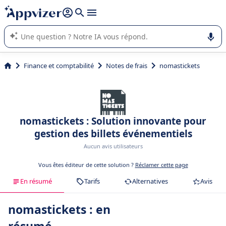
répondre (plusieurs lignes avec
shift + entrée
).
L'IA de Appvizer vous guide dans l'utilisation ou la sélection de
logiciel SaaS en entreprise.
Finance et comptabilité
Notes de frais
nomastickets
nomastickets : Solution innovante pour
gestion des billets événementiels
Aucun avis utilisateurs
Vous êtes éditeur de cette solution ?
Réclamer cette page
En résumé
Tarifs
Alternatives
Avis
nomastickets : en