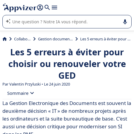
répondre (plusieurs lignes avec
shift + entrée
).
L'IA de Appvizer vous guide dans l'utilisation ou la sélection de
logiciel SaaS en entreprise.
Collaboration
Gestion documentaire (GED)
Les 5 erreurs à éviter pour choisir ou renouveler votre GED
Les 5 erreurs à éviter pour
choisir ou renouveler votre
GED
Par
Valentin Przyluski
• Le 24 juin 2020
Sommaire
La Gestion Electronique des Documents est souvent la
• Erreur n° 1 : chercher un système de Gestion
deuxième décision « IT » de nombreux projets après
Electronique de Documents
les ordinateurs et la suite bureautique de base. C’est
• Erreur n° 2 : garder les mêmes processus, la même
aussi une décision critique pour moderniser son SI
organisation, la même culture d’entreprise