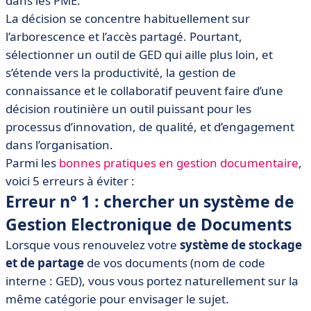
dans les PME.
• Erreur n° 3 : ne pas penser l’automatisation
La décision se concentre habituellement sur
l’arborescence et l’accès partagé. Pourtant,
• Erreur n° 4 : cloisonner outil de collaboration et GED
sélectionner un outil de GED qui aille plus loin, et
• Erreur n° 5 : oublier le cycle de vie de l’information :
s’étende vers la productivité, la gestion de
travail collaboratif, GED, archivage, sécurisation des
connaissance et le collaboratif peuvent faire d’une
documents
décision routinière un outil puissant pour les
processus d’innovation, de qualité, et d’engagement
dans l’organisation.
Parmi les
bonnes pratiques en gestion documentaire
,
voici 5 erreurs à éviter :
Erreur n° 1 : chercher un système de
Gestion Electronique de Documents
Lorsque vous renouvelez votre
système de stockage
et de partage
de vos documents (nom de code
interne : GED), vous vous portez naturellement sur la
même catégorie pour envisager le sujet.