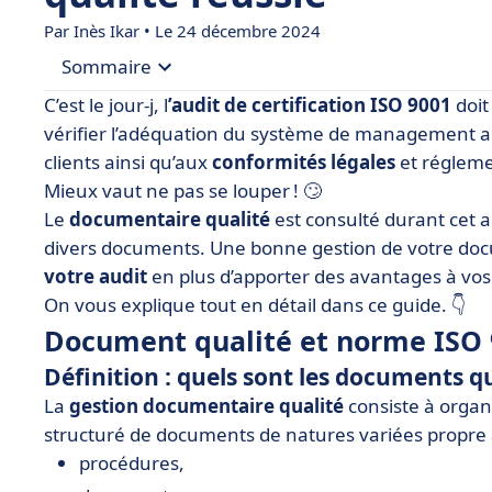
Par Inès Ikar • Le 24 décembre 2024
Sommaire
C’est le jour-j, l
’audit de certification
ISO 9001
doit
• Document qualité et norme ISO 9001 : on vous 
vérifier l’adéquation du système de management au
clients ainsi qu’aux
conformités légales
et régleme
• Comment rédiger un documentaire qualité ?
Mieux vaut ne pas se louper ! 🙄
• En résumé
Le
documentaire qualité
est consulté durant cet aud
divers documents. Une bonne gestion de votre doc
votre audit
en plus d’apporter des avantages à vos s
On vous explique tout en détail dans ce guide. 👇
Document qualité et norme ISO 9
Définition : quels sont les documents qu
La
gestion documentaire qualité
consiste à orga
structuré de documents de natures variées propre à l
procédures,