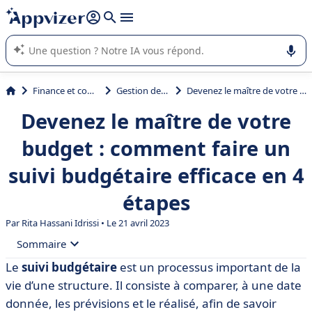
répondre (plusieurs lignes avec
shift + entrée
).
L'IA de Appvizer vous guide dans l'utilisation ou la sélection de
logiciel SaaS en entreprise.
Finance et comptabilité
Gestion de budget
Devenez le maître de votre budget : comment faire un suivi budgétaire efficace en 4 étapes
Devenez le maître de votre
budget : comment faire un
suivi budgétaire efficace en 4
étapes
Par
Rita Hassani Idrissi
• Le 21 avril 2023
Sommaire
Le
suivi budgétaire
est un processus important de la
• Suivi budgétaire : explications
vie d’une structure. Il consiste à comparer, à une date
• Comment établir et suivre le budget d’une
donnée, les prévisions et le réalisé, afin de savoir