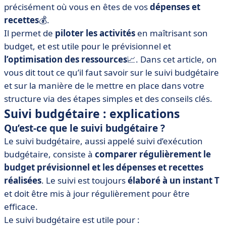
entreprise ?
précisément où vous en êtes de vos
dépenses et
recettes
💰.
• Un outil pour faciliter votre suivi budgétaire
Il permet de
piloter les activités
en maîtrisant son
• Suivi budgétaire : on résume
budget, et est utile pour le prévisionnel et
l’optimisation des ressources
📈. Dans cet article, on
vous dit tout ce qu’il faut savoir sur le suivi budgétaire
et sur la manière de le mettre en place dans votre
structure via des étapes simples et des conseils clés.
Suivi budgétaire : explications
Qu’est-ce que le suivi budgétaire ?
Le suivi budgétaire, aussi appelé suivi d’exécution
budgétaire, consiste à
comparer régulièrement le
budget prévisionnel et les dépenses et recettes
réalisées
. Le suivi est toujours
élaboré à un instant T
et doit être mis à jour régulièrement pour être
efficace.
Le suivi budgétaire est utile pour :