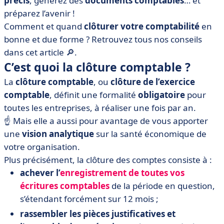
précis
, générez des
documents comptables
… et
6 étapes à suivre
préparez l’avenir !
• Comment passer de la clôture comptable à la
Comment et quand
clôturer votre comptabilité
en
réouverture des comptes ?
bonne et due forme ? Retrouvez tous nos conseils
• Quel logiciel de comptabilité pour vous assister ?
dans cet article 🔎.
• Pour clôturer cet article
C’est quoi la clôture comptable ?
La
clôture comptable
, ou
clôture de l’exercice
comptable
, définit une formalité
obligatoire
pour
toutes les entreprises, à réaliser une fois par an.
☝️ Mais elle a aussi pour avantage de vous apporter
une
vision analytique
sur la santé économique de
votre organisation.
Plus précisément, la clôture des comptes consiste à :
achever l’
enregistrement de toutes vos
écritures comptables
de la période en question,
s’étendant forcément sur 12 mois ;
rassembler les pièces justificatives et