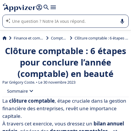
répondre (plusieurs lignes avec
shift + entrée
).
L'IA de Appvizer vous guide dans l'utilisation ou la sélection de
logiciel SaaS en entreprise.
Finance et comptabilité
Comptabilité
Clôture comptable : 6 étapes pour conclure l’année (comptable) en beauté
Clôture comptable : 6 étapes
pour conclure l’année
(comptable) en beauté
Par
Grégory Coste.
• Le 30 novembre 2023
Sommaire
La
clôture comptable
, étape cruciale dans la gestion
• C’est quoi la clôture comptable ?
financière des entreprises, revêt une importance
• Quelle est la date de la clôture comptable ?
capitale.
À travers cet exercice, vous dressez un
bilan annuel
• Comment se passe une clôture comptable ? Les