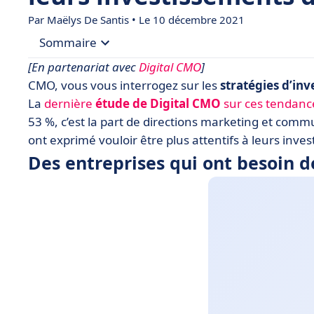
Par
Maëlys De Santis
• Le 10 décembre 2021
Sommaire
[En partenariat avec
Digital CMO
]
• Des entreprises qui ont besoin de plus d’outils 
CMO, vous vous interrogez sur les
stratégies d’inv
La
dernière
étude de Digital CMO
sur ces tendanc
• Une tendance qui se confirme pour 2024
53 %, c’est la part de directions marketing et com
ont exprimé vouloir être plus attentifs à leurs inves
Des entreprises qui ont besoin de