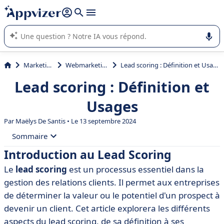
répondre (plusieurs lignes avec
shift + entrée
).
L'IA de Appvizer vous guide dans l'utilisation ou la sélection de
logiciel SaaS en entreprise.
Marketing
Webmarketing
Lead scoring : Définition et Usages
Lead scoring : Définition et
Usages
Par
Maëlys De Santis
• Le 13 septembre 2024
Sommaire
Introduction au Lead Scoring
• Introduction au Lead Scoring
Le
lead scoring
est un processus essentiel dans la
• Définition du Lead Scoring
gestion des relations clients. Il permet aux entreprises
• Importance du Lead Scoring pour les entreprises
de déterminer la valeur ou le potentiel d'un prospect à
devenir un client. Cet article explorera les différents
• Méthodes de Lead Scoring
aspects du lead scoring, de sa définition à ses