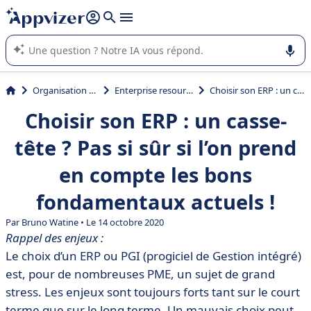
répondre (plusieurs lignes avec
shift + entrée
).
L'IA de Appvizer vous guide dans l'utilisation ou la sélection de
logiciel SaaS en entreprise.
Organisation et planification
Enterprise resource planning (ERP)
Choisir son ERP : un casse-tête ? Pas si sûr si l’on prend en compte les bons fondamentaux actuels !
Choisir son ERP : un casse-
tête ? Pas si sûr si l’on prend
en compte les bons
fondamentaux actuels !
Par
Bruno Watine
• Le 14 octobre 2020
Rappel des enjeux :
Le choix d’un ERP ou PGI (progiciel de Gestion intégré)
est, pour de nombreuses PME, un sujet de grand
stress. Les enjeux sont toujours forts tant sur le court
terme que sur le long terme. Un mauvais choix peut