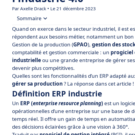
Par
Axelle Drack
• Le 21 décembre 2023
Sommaire
Quand on exerce dans le secteur industriel, il est ess
• Définition ERP industrie
répondent aux besoins métier, notamment un bon
Gestion de la production (
GPAO
),
gestion des stoc
• Quel logiciel ERP industrie choisir ?
comptabilité et gestion commerciale : un
progiciel
• Choisir le bon ERP pour passer à l’ère de l’indus
industrielle
ou une grande entreprise de gérer ses a
devenir plus compétitives.
Quelles sont les fonctionnalités d’un ERP adapté a
gérer sa production
? La réponse dans cet article !
Définition ERP industrie
Un
ERP (
enterprise resource planning
)
est un logici
opérationnelles d’une entreprise sur une base de d
temps réel. Il offre un gain de temps en automatis
des décisions éclairées grâce à une vision à 360°.
Traduit par
progiciel de gestion intégré
(PGI), il 