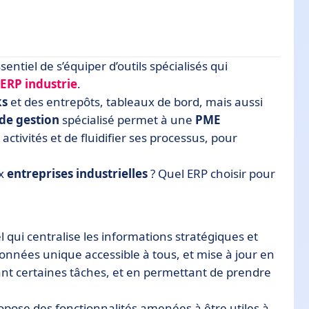
entiel de s’équiper d’outils spécialisés qui
ERP industrie
.
ks
et des entrepôts, tableaux de bord, mais aussi
 de gestion
spécialisé permet à une
PME
trie 4.0
ctivités et de fluidifier ses processus, pour
ux
entreprises industrielles
? Quel ERP choisir pour
el qui centralise les informations stratégiques et
onnées unique accessible à tous, et mise à jour en
ant certaines tâches, et en permettant de prendre
propose des fonctionnalités amenées à être utiles à