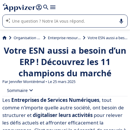
répondre (plusieurs lignes avec
shift + entrée
).
L'IA de Appvizer vous guide dans l'utilisation ou la sélection de
logiciel SaaS en entreprise.
Organisation et planification
Enterprise resource planning (ERP)
Votre ESN aussi a besoin d’un ERP ! Découvrez les 11 champions du marché
Votre ESN aussi a besoin d’un
ERP ! Découvrez les 11
champions du marché
Par
Jennifer Montérémal
• Le 25 mars 2025
Sommaire
Les
Entreprises de Services Numériques
, tout
• Définition et avantages d’un ERP pour ESN
comme n’importe quelle autre société, ont besoin de
• Comment choisir un ERP pour votre ESN ?
structurer et
digitaliser leurs activités
pour relever
les défis actuels et affronter efficacement la
• Comparatif des 10 meilleurs ERP pour ESN