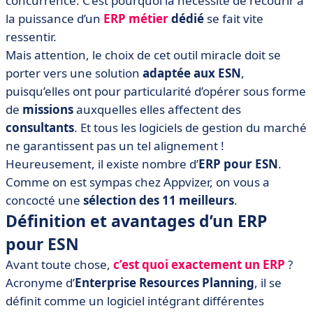
concurrence. C’est pourquoi la nécessité de recourir à
• Foire aux questions : ERP & ESN, ce qu’on vous
la puissance d’un
ERP métier
dédié
se fait vite
demande tout le temps
ressentir.
• En conclusion
Mais attention, le choix de cet outil miracle doit se
porter vers une solution
adaptée aux ESN
,
puisqu’elles ont pour particularité d’opérer sous forme
de
missions
auxquelles elles affectent des
consultants
. Et tous les logiciels de gestion du marché
ne garantissent pas un tel alignement !
Heureusement, il existe nombre d’
ERP pour ESN
.
Comme on est sympas chez Appvizer, on vous a
concocté une
sélection des 11 meilleurs
.
Définition et avantages d’un ERP
pour ESN
Avant toute chose,
c’est quoi exactement un ERP
?
Acronyme d’
Enterprise Resources Planning
, il se
définit comme un logiciel intégrant différentes