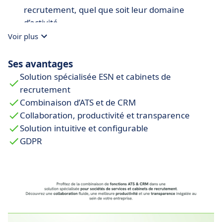
recrutement, quel que soit leur domaine
d’activité.
Voir plus
Support client dédié
: Bénéficiez d’un
accompagnement personnalisé pour garantir
Ses avantages
une prise en main rapide et une utilisation
optimale de la solution.
Solution spécialisée ESN et cabinets de
recrutement
Combinaison d’ATS et de CRM
Collaboration, productivité et transparence
Solution intuitive et configurable
GDPR