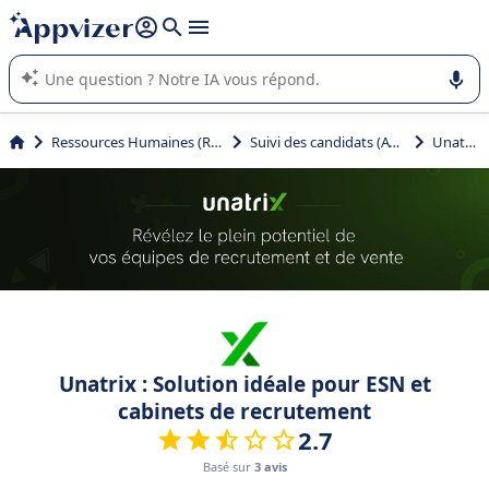
répondre (plusieurs lignes avec
shift + entrée
).
L'IA de Appvizer vous guide dans l'utilisation ou la sélection de
logiciel SaaS en entreprise.
Ressources Humaines (RH)
Suivi des candidats (ATS)
Unatrix
Unatrix : Solution idéale pour ESN et
cabinets de recrutement
2.7
Basé sur
3 avis