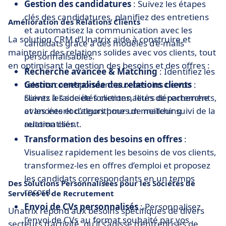
Gestion des candidatures
: Suivez les étapes
clés des candidatures, planifiez des entretiens
Amélioration des Relations Clients
et automatisez la communication avec les
La solution CRM d’Unatrix aide à construire et
candidats grâce à des modèles d’e-mails
maintenir des relations solides avec vos clients, tout
personnalisables.
en optimisant la gestion des besoins et des offres :
Recherche avancée & Matching
: Identifiez les
talents correspondant aux besoins de vos
Gestion centralisée des relations clients
:
clients à l’aide de fonctionnalités de recherche
Suivez les sociétés clientes, leurs départements,
avancées et d’algorithmes de matching
et les interlocuteurs pour un meilleur suivi de la
automatisés.
relation client.
Transformation des besoins en offres
:
Visualisez rapidement les besoins de vos clients,
transformez-les en offres d’emploi et proposez
les candidats correspondants en un temps
Des Solutions Personnalisées pour les Sociétés de
record.
Services et de Recrutement
Envoi de CVs personnalisés
: Personnalisez
Unatrix répond aux besoins spécifiques de divers
l’envoi de CVs au format souhaité par vos
secteurs d’activité, qu’il s’agisse d’entreprises de