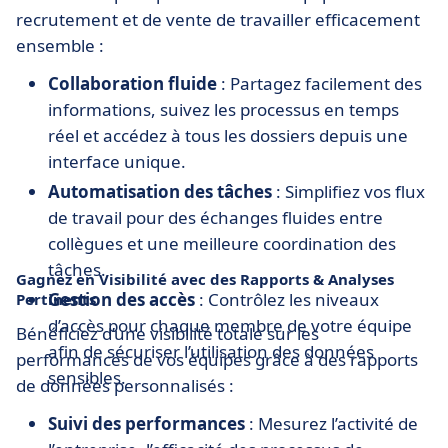
recrutement et de vente de travailler efficacement
ensemble :
Collaboration fluide
: Partagez facilement des
informations, suivez les processus en temps
réel et accédez à tous les dossiers depuis une
interface unique.
Automatisation des tâches
: Simplifiez vos flux
de travail pour des échanges fluides entre
collègues et une meilleure coordination des
tâches.
Gagnez en Visibilité avec des Rapports & Analyses
Gestion des accès
: Contrôlez les niveaux
Pertinents
d’accès pour chaque membre de votre équipe
Bénéficiez d’une visibilité totale sur les
afin de sécuriser l’utilisation des données
performances de vos équipes grâce à des rapports
sensibles.
de données personnalisés :
Suivi des performances
: Mesurez l’activité de