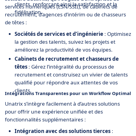
clients, renforçant ainsi la satisfaction et la
services numériques (ESN/SSII), de cabinets de
fidélisation.
recrutement, d’agences d’intérim ou de chasseurs
de têtes :
Sociétés de services et d’ingénierie
: Optimisez
la gestion des talents, suivez les projets et
améliorez la productivité de vos équipes.
Cabinets de recrutement et chasseurs de
têtes
: Gérez l’intégralité du processus de
recrutement et construisez un vivier de talents
qualifié pour répondre aux attentes de vos
clients.
Intégrations Transparentes pour un Workflow Optimal
Unatrix s’intègre facilement à d’autres solutions
pour offrir une expérience unifiée et des
fonctionnalités supplémentaires :
Intégration avec des solutions tierces
: