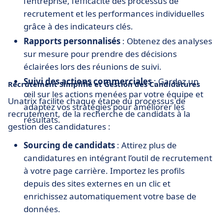
l’entreprise, l’efficacité des processus de
recrutement et les performances individuelles
grâce à des indicateurs clés.
Rapports personnalisés
: Obtenez des analyses
sur mesure pour prendre des décisions
éclairées lors des réunions de suivi.
Suivi des actions commerciales
: Gardez un
Recrutement Simplifié et Gestion des Candidatures
œil sur les actions menées par votre équipe et
Unatrix facilite chaque étape du processus de
adaptez vos stratégies pour améliorer les
recrutement, de la recherche de candidats à la
résultats.
gestion des candidatures :
Sourcing de candidats
: Attirez plus de
candidatures en intégrant l’outil de recrutement
à votre page carrière. Importez les profils
depuis des sites externes en un clic et
enrichissez automatiquement votre base de
données.