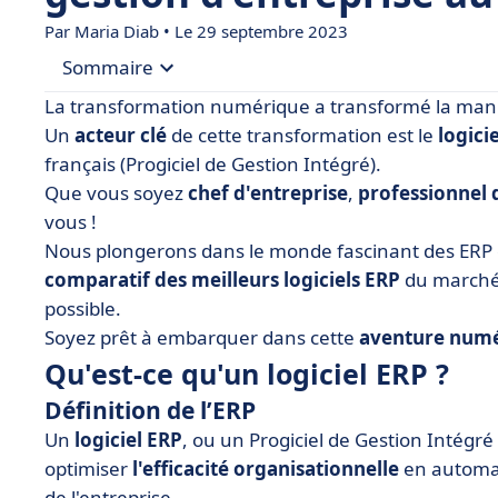
Par Maria Diab • Le 29 septembre 2023
Sommaire
La transformation numérique a transformé la maniè
• Qu'est-ce qu'un logiciel ERP ?
Un
acteur clé
de cette transformation est le
logici
français (Progiciel de Gestion Intégré).
• Les 5 avantages d'un logiciel ERP
Que vous soyez
chef d'entreprise
,
professionnel
• Les 5 meilleurs logiciels ERP
vous !
• Comment mettre en place un ERP ?
Nous plongerons dans le monde fascinant des ERP 
comparatif des meilleurs logiciels ERP
• Que retenir du logiciel ERP ?
du marché p
possible.
Soyez prêt à embarquer dans cette
aventure num
Qu'est-ce qu'un logiciel ERP ?
Définition de l’ERP
Un
logiciel ERP
, ou un Progiciel de Gestion Intégré
optimiser
l'efficacité organisationnelle
en automati
de l'entreprise.