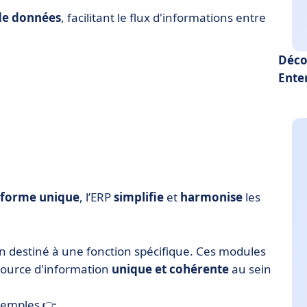
 de données
, facilitant le flux d'informations entre
Déco
Ente
eforme unique
, l’ERP
simplifie
et
harmonise
les
n destiné à une fonction spécifique. Ces modules
source d'information
unique et cohérente
au sein
exemples 👉