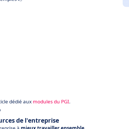
icle dédié aux
modules du PGI
.
P
rces de l'entreprise
treprise à
mieux travailler ensemble
.