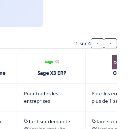
1
sur 4
One
Sage X3 ERP
Odoo
Pour toutes les
Pour les entrepr
entreprises
plus de 1 salarié
de
Tarif sur demande
Tarif sur dem
Version gratuite
Version gratui