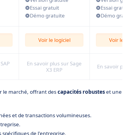
Essai gratuit
Essai gratuit
Démo gratuite
Démo gratuit
Voir le logiciel
Voir le logi
r SAP
En savoir plus sur Sage
En savoir plus 
X3 ERP
r le marché, offrant des
capacités
robustes
et une
nées et de transactions volumineuses.
treprise.
 spécifiques de l'entreprise.