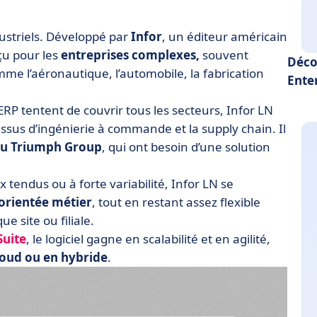
dustriels. Développé par
Infor
, un éditeur américain
nçu pour les
entreprises complexes,
souvent
Déco
me l’aéronautique, l’automobile, la fabrication
Ente
 ERP tentent de couvrir tous les secteurs, Infor LN
essus d’ingénierie à commande et la supply chain. Il
ou Triumph Group
, qui ont besoin d’une solution
 tendus ou à forte variabilité, Infor LN se
 orientée métier
, tout en restant assez flexible
e site ou filiale.
Suite
, le logiciel gagne en scalabilité et en agilité,
loud ou en hybride
.