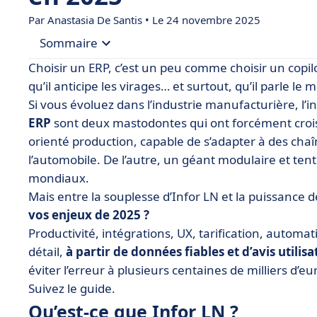
Par
Anastasia De Santis
• Le 24 novembre 2025
Sommaire
Choisir un ERP, c’est un peu comme choisir un copilot
• Qu’est-ce que Infor LN ?
qu’il anticipe les virages… et surtout, qu’il parle 
Si vous évoluez dans l’industrie manufacturière, l’i
• Qu’est-ce que SAP ?
ERP
sont deux mastodontes qui ont forcément crois
• Infor LN vs SAP : comparez les fonctionnalités
orienté production, capable de s’adapter à des cha
• Infor LN vs SAP : comparez les prix
l’automobile. De l’autre, un géant modulaire et ten
mondiaux.
• Infor LN vs SAP : quelle interface est la plus intu
Mais entre la souplesse d’Infor LN et la puissance 
• Infor LN vs SAP : comparez les intégrations
vos enjeux de 2025 ?
• Quand choisir Infor LN ou SAP ?
Productivité, intégrations, UX, tarification, automat
• Ce qu’il y a à retenir de la bataille Infor LN vs S
détail,
à partir de données fiables et d’avis utilis
éviter l’erreur à plusieurs centaines de milliers d’eur
• FAQ sur Infor LN vs SAP
Suivez le guide.
Qu’est-ce que Infor LN ?