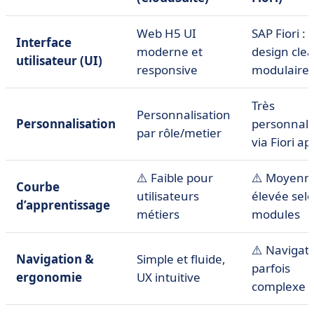
Web H5 UI
SAP Fiori :
Interface
moderne et
design clea
utilisateur (UI)
responsive
modulaire
Très
Personnalisation
Personnalisation
personnali
par rôle/metier
via Fiori ap
⚠️ Faible pour
⚠️ Moyenn
Courbe
utilisateurs
élevée sel
d’apprentissage
métiers
modules
⚠️ Navigat
Navigation &
Simple et fluide,
parfois
ergonomie
UX intuitive
complexe