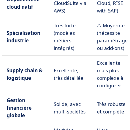
CloudSuite via
Cloud, RISE
cloud natif
AWS)
with SAP)
Très forte
⚠️ Moyenne
Spécialisation
(modèles
(nécessite
industrie
métiers
paramétrage
intégrés)
ou add-ons)
Excellente,
Supply chain &
Excellente,
mais plus
logistique
très détaillée
complexe à
configurer
Gestion
Solide, avec
Très robuste
financière
multi-sociétés
et complète
globale