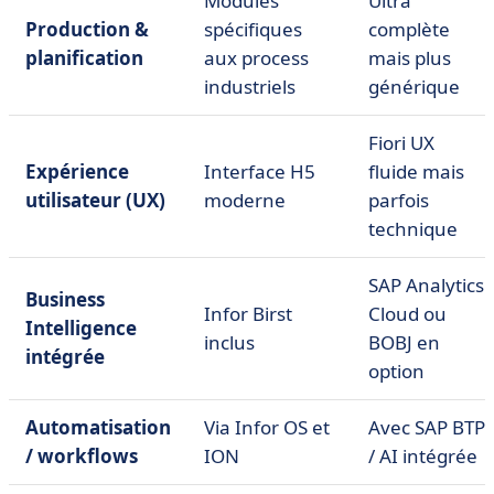
Modules
Ultra
Production &
spécifiques
complète
planification
aux process
mais plus
industriels
générique
Fiori UX
Expérience
Interface H5
fluide mais
utilisateur (UX)
moderne
parfois
technique
SAP Analytics
Business
Infor Birst
Cloud ou
Intelligence
inclus
BOBJ en
intégrée
option
Automatisation
Via Infor OS et
Avec SAP BTP
/ workflows
ION
/ AI intégrée