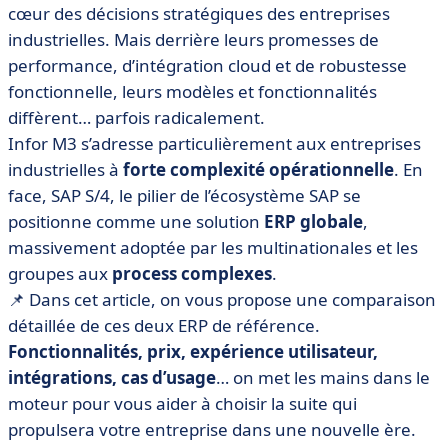
cœur des décisions stratégiques des entreprises
• Infor M3 vs SAP S/4 : comparez les fonctionnalités
industrielles. Mais derrière leurs promesses de
• Infor M3 vs SAP S/4 : comparez les prix
performance, d’intégration cloud et de robustesse
• Infor M3 vs SAP S/4 : quelle interface est la plus
fonctionnelle, leurs modèles et fonctionnalités
intuitive ?
diffèrent… parfois radicalement.
• Infor M3 vs SAP S/4 : comparez les intégrations
Infor M3 s’adresse particulièrement aux entreprises
• Quand choisir Infor M3 ou SAP S/4 ?
industrielles à
forte complexité opérationnelle
. En
face, SAP S/4, le pilier de l’écosystème SAP se
• Infor M3 ou SAP S/4 : faites le bon choix, pas le plus
gros
positionne comme une solution
ERP globale
,
massivement adoptée par les multinationales et les
• FAQ – ERP, SAP S/4 et Infor M3
groupes aux
process complexes
.
📌 Dans cet article, on vous propose une comparaison
détaillée de ces deux ERP de référence.
Fonctionnalités, prix, expérience utilisateur,
intégrations, cas d’usage
… on met les mains dans le
moteur pour vous aider à choisir la suite qui
propulsera votre entreprise dans une nouvelle ère.