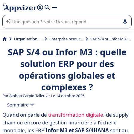
répondre (plusieurs lignes avec
shift + entrée
).
L'IA de Appvizer vous guide dans l'utilisation ou la sélection de
logiciel SaaS en entreprise.
Organisation et planification
Enterprise resource planning (ERP)
SAP S/4 ou Infor M3 : quelle solution ERP pour des opérations globales et complexes ?
SAP S/4 ou Infor M3 : quelle
solution ERP pour des
opérations globales et
complexes ?
Par
Ainhoa Carpio-Talleux
• Le 14 octobre 2025
Sommaire
Quand on parle de
transformation digitale
, de supply
• Qu’est-ce que Infor M3 ?
chain ou encore de gestion financière à l’échelle
• Qu’est-ce que SAP S/4 ?
mondiale, les ERP
Infor M3 et SAP S/4HANA
sont au