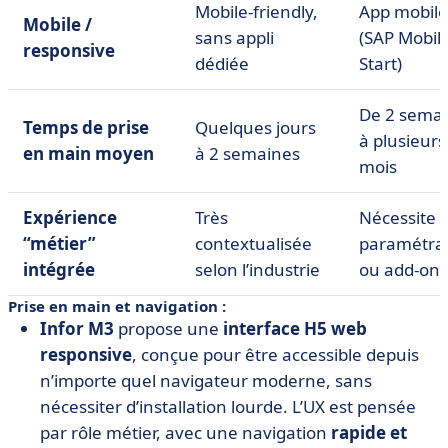
Mobile-friendly,
App mobile 
Mobile /
sans appli
(SAP Mobil
responsive
dédiée
Start)
De 2 sema
Temps de prise
Quelques jours
à plusieurs
en main moyen
à 2 semaines
mois
Expérience
Très
Nécessite
“métier”
contextualisée
paramétra
intégrée
selon l’industrie
ou add-ons
Prise en main et navigation :
Infor M3
propose une
interface H5 web
responsive
, conçue pour être accessible depuis
n’importe quel navigateur moderne, sans
nécessiter d’installation lourde. L’UX est pensée
par rôle métier, avec une navigation
rapide et