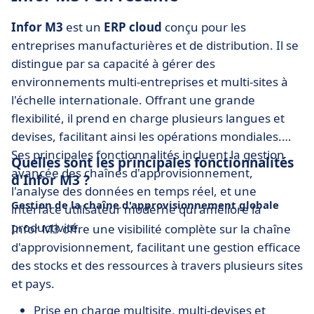
Infor M3
est un
ERP cloud
conçu pour les
entreprises manufacturières et de distribution. Il se
distingue par sa capacité à gérer des
environnements multi-entreprises et multi-sites à
l'échelle internationale. Offrant une grande
flexibilité, il prend en charge plusieurs langues et
devises, facilitant ainsi les opérations mondiales.
Ses principales fonctionnalités incluent la gestion
Quelles sont les principales fonctionnalités
avancée des chaînes d'approvisionnement,
d'Infor M3 ?
l'analyse des données en temps réel, et une
Gestion de la chaîne d'approvisionnement globale
interface utilisateur moderne qui améliore la
productivité.
Infor M3 offre une visibilité complète sur la chaîne
d'approvisionnement, facilitant une gestion efficace
des stocks et des ressources à travers plusieurs sites
et pays.
Prise en charge multisite, multi-devises et