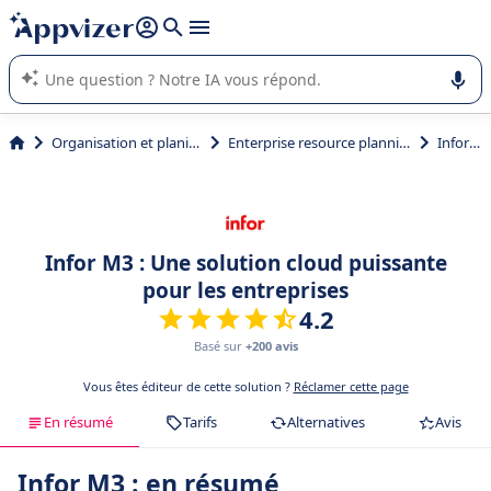
répondre (plusieurs lignes avec
shift + entrée
).
L'IA de Appvizer vous guide dans l'utilisation ou la sélection de
logiciel SaaS en entreprise.
Organisation et planification
Enterprise resource planning (ERP)
Infor M3
Infor M3 : Une solution cloud puissante
pour les entreprises
4.2
Basé sur
+200 avis
Vous êtes éditeur de cette solution ?
Réclamer cette page
En résumé
Tarifs
Alternatives
Avis
Infor M3 : en résumé