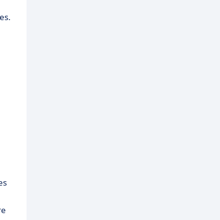
es.
es
re