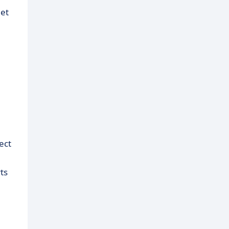
 et
ect
ts