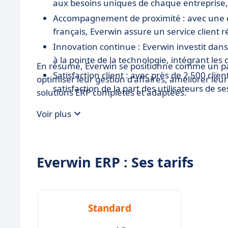
aux besoins uniques de chaque entreprise, qu
Accompagnement de proximité : avec une équ
français, Everwin assure un service client
Innovation continue : Everwin investit dans
à la pointe de la technologie, intégrant les
En résumé, Everwin se positionne comme un par
Satisfaction client : avec près de 2 500 clie
optimiser leur gestion d'affaires, améliorer le
satisfaction de la part des utilisateurs de se
solutions ERP complètes et adaptées.
Voir plus
Everwin ERP : Ses tarifs
Standard