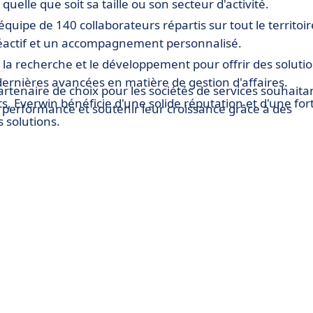
elle que soit sa taille ou son secteur d'activité.
ipe de 140 collaborateurs répartis sur tout le territoir
 réactif et un accompagnement personnalisé.
 la recherche et le développement pour offrir des soluti
 dernières avancées en matière de gestion d'affaires.
tenaire de choix pour les sociétés de services souhaita
nts, Everwin bénéficie d'une solide réputation et d'une for
ur performance et soutenir leur croissance grâce à des
s solutions.