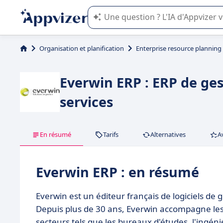
L'IA de Appvizer vous guide dans l'uti
Organisation et planification
Enterprise resource planning
Everwin ERP : ERP de gest
services
En résumé
Tarifs
Alternatives
A
Everwin ERP : en résumé
Everwin est un éditeur français de logiciels de g
Depuis plus de 30 ans, Everwin accompagne les
secteurs tels que les bureaux d'études, l'ingéni