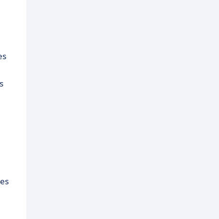
es
s
ces