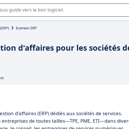
lisation ou la sélection de logiciel SaaS en entreprise.
 (ERP)
Everwin ERP
ion d'affaires pour les sociétés d
vis
estion d'affaires (ERP) dédiés aux sociétés de services.
 entreprises de toutes tailles—TPE, PME, ETI—dans diver
erie, le conseil, les entreprises de services numériques