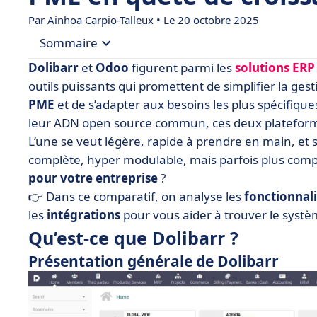
Par
Ainhoa Carpio-Talleux
• Le 20 octobre 2025
Sommaire
Dolibarr
et
Odoo
figurent parmi les
solutions ERP
• Qu’est-ce que Dolibarr ?
outils puissants qui promettent de simplifier la ge
PME
et de s’adapter aux besoins les plus spécifiq
• Qu’est-ce que Odoo ?
leur ADN open source commun, ces deux plateforme
• Dolibarr vs Odoo : comparez les fonctionnalités
L’une se veut légère, rapide à prendre en main, et s
• Dolibarr vs Odoo : comparaison des prix
complète, hyper modulable, mais parfois plus compl
pour votre entreprise
• Dolibarr vs Odoo : quelle interface est la plus in
?
👉 Dans ce comparatif, on analyse les
fonctionnali
• Dolibarr vs Odoo : comparez les intégrations
les
intégrations
pour vous aider à trouver le systèm
• Quand choisir Dolibarr ou Odoo ?
Qu’est-ce que Dolibarr ?
• Dolibarr vs Odoo : deux visions de l’ERP, un se
Présentation générale de Dolibarr
• FAQ - Dolibarr vs Odoo