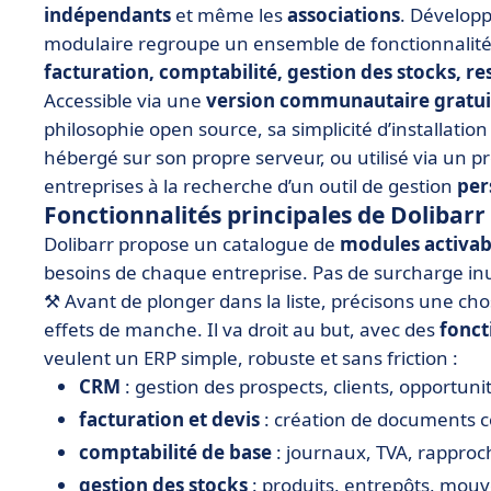
indépendants
et même les
associations
. Développ
modulaire regroupe un ensemble de fonctionnalités 
facturation, comptabilité, gestion des stocks, r
Accessible via une
version communautaire gratui
philosophie open source, sa simplicité d’installation
hébergé sur son propre serveur, ou utilisé via un pre
entreprises à la recherche d’un outil de gestion
per
Fonctionnalités principales de Dolibarr
Dolibarr propose un catalogue de
modules activabl
besoins de chaque entreprise. Pas de surcharge inut
⚒️ Avant de plonger dans la liste, précisons une cho
effets de manche. Il va droit au but, avec des
fonct
veulent un ERP simple, robuste et sans friction :
CRM
: gestion des prospects, clients, opportun
facturation et devis
: création de documents c
comptabilité de base
: journaux, TVA, rapproc
gestion des stocks
: produits, entrepôts, mouv