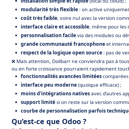
installation simple et rapide
(local ou cloud) ;
modularité très flexible
: on active uniquemen
coût très faible
, voire nul avec la version com
interface claire et accessible
, même pour les 
personnalisation facile
via des modules ou dé
grande communauté francophone
et interna
respect de la logique open source
: pas de ver
❌ Mais attention, Dolibarr ne conviendra pas à tous
ou en forte croissance pourraient rapidement touc
fonctionnalités avancées limitées
comparées à
interface peu moderne
(quoique efficace) ;
moins d’intégrations natives
avec d’autres app
support limité
si on reste sur la version comm
courbe de personnalisation parfois techniqu
Qu’est-ce que Odoo ?