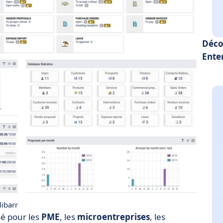
Déco
Ente
ibarr
sé pour les
PME
, les
microentreprises
, les