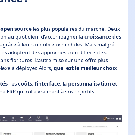
open source
les plus populaires du marché. Deux
stion au quotidien, d’accompagner la
croissance des
ues grâce à leurs nombreux modules. Mais malgré
s adoptent des approches bien différentes.
ans fioritures. L’autre mise sur une offre plus
exe à déployer. Alors,
quel est le meilleur choix
tuitive ?
tés
, les
coûts
, l’
interface
, la
personnalisation
et
e ERP qui colle vraiment à vos objectifs.
ul bon choix pour vous