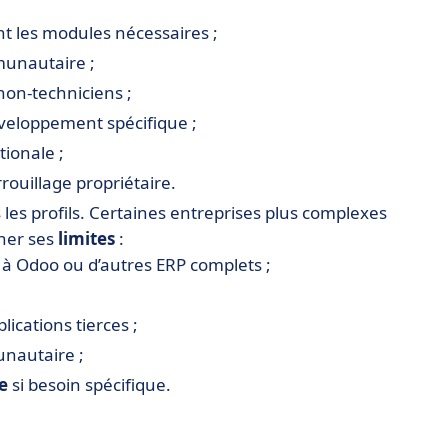
t les modules nécessaires ;
munautaire ;
non-techniciens ;
veloppement spécifique ;
tionale ;
rouillage propriétaire.
 les profils. Certaines entreprises plus complexes
her ses
limites
:
 Odoo ou d’autres ERP complets ;
lications tierces ;
unautaire ;
e
si besoin spécifique.