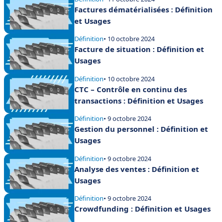
Factures dématérialisées : Définition
et Usages
Définition
• 10 octobre 2024
Facture de situation : Définition et
Usages
Définition
• 10 octobre 2024
CTC – Contrôle en continu des
transactions : Définition et Usages
Définition
• 9 octobre 2024
Gestion du personnel : Définition et
Usages
Définition
• 9 octobre 2024
Analyse des ventes : Définition et
Usages
Définition
• 9 octobre 2024
Crowdfunding : Définition et Usages