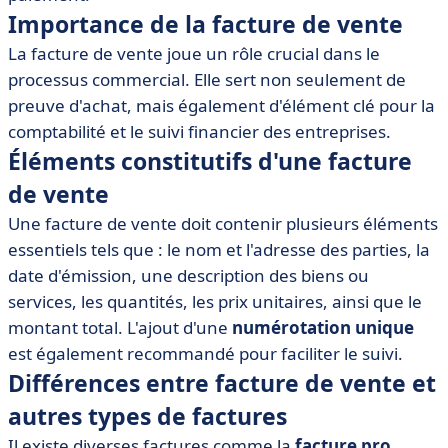
Importance de la facture de vente
• Obligations légales liées à la facture de vente
La facture de vente joue un rôle crucial dans le
• Comment établir une facture de vente
processus commercial. Elle sert non seulement de
• Outils et logiciels pour gérer les factures de vente
preuve d'achat, mais également d'élément clé pour la
• Bonnes pratiques pour l'émission d'une facture de
comptabilité et le suivi financier des entreprises.
vente
Éléments constitutifs d'une facture
de vente
Une facture de vente doit contenir plusieurs éléments
essentiels tels que : le nom et l'adresse des parties, la
date d'émission, une description des biens ou
services, les quantités, les prix unitaires, ainsi que le
montant total. L'ajout d'une
numérotation unique
est également recommandé pour faciliter le suivi.
Différences entre facture de vente et
autres types de factures
Il existe diverses factures comme la
facture pro