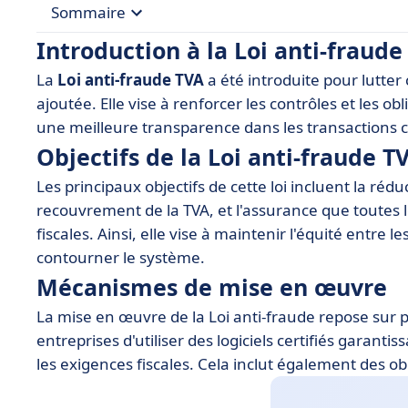
Sommaire
Introduction à la Loi anti-fraude
• Introduction à la Loi anti-fraude TVA
La
Loi anti-fraude TVA
a été introduite pour lutter c
• Objectifs de la Loi anti-fraude TVA
ajoutée. Elle vise à renforcer les contrôles et les ob
• Mécanismes de mise en œuvre
une meilleure transparence dans les transactions 
Objectifs de la Loi anti-fraude T
• Conséquences pour les entreprises
Les principaux objectifs de cette loi incluent la rédu
• Logiciels recommandés pour se conformer à la 
recouvrement de la TVA, et l'assurance que toutes 
• Sanctions et contrôles associés
fiscales. Ainsi, elle vise à maintenir l'équité entre 
• Conclusion
contourner le système.
Mécanismes de mise en œuvre
La mise en œuvre de la Loi anti-fraude repose sur p
entreprises d'utiliser des logiciels certifiés garanti
les exigences fiscales. Cela inclut également des 