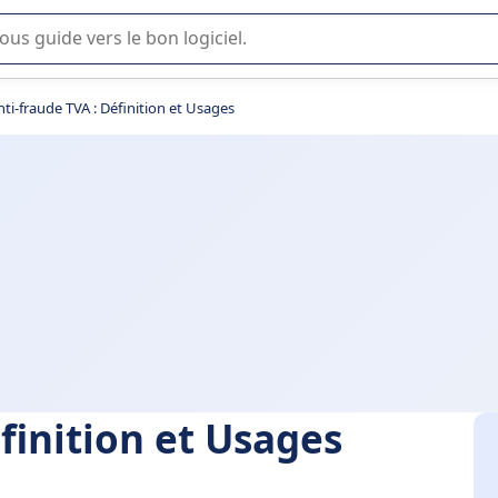
lisation ou la sélection de logiciel SaaS en entreprise.
nti-fraude TVA : Définition et Usages
éfinition et Usages