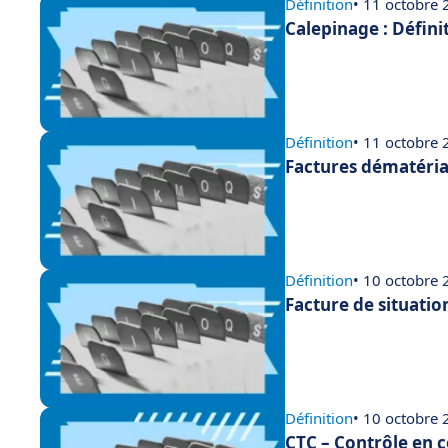
Définition
• 11 octobre
Calepinage : Défini
Définition
• 11 octobre
Factures dématérial
Définition
• 10 octobre
Facture de situatio
Définition
• 10 octobre
CTC – Contrôle en c