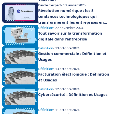
Parole d'expert
• 13 janvier 2025
Révolution numérique : les 5
tendances technologiques qui
transformeront les entreprises en
2025
Définition
• 27 novembre 2024
Tout savoir sur la transformation
digitale dans l'entreprise
Définition
• 13 octobre 2024
Gestion commerciale : Définition et
Usages
Définition
• 13 octobre 2024
Facturation électronique : Définition
et Usages
Définition
• 12 octobre 2024
Cybersécurité : Définition et Usages
Définition
• 11 octobre 2024