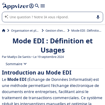
répondre (plusieurs lignes avec
shift + entrée
).
L'IA de Appvizer vous guide dans l'utilisation ou la sélection de
logiciel SaaS en entreprise.
Organisation et planification
Gestion d'entreprise
Mode EDI : Définition et Usages
Mode EDI : Définition et
Usages
Par
Maëlys De Santis
• Le 19 septembre 2024
Sommaire
Introduction au Mode EDI
• Introduction au Mode EDI
Le
Mode EDI
(Échange de Données Informatisé) est
• Fonctionnement du Mode EDI
une méthode permettant l'échange électronique de
• Avantages du Mode EDI
documents entre entreprises, facilitant ainsi le
traitement de transactions commerciales. Ce système
• Applications Pratiques du Mode EDI
réduit les interventions manuelles et optimise la