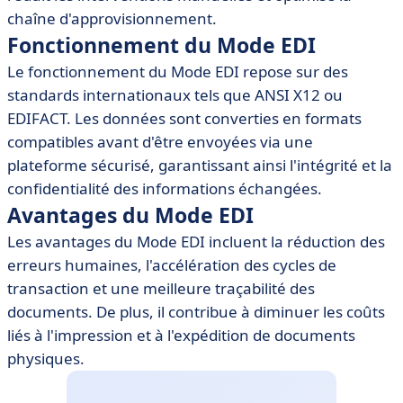
• Outils et Logiciels pour le Mode EDI
chaîne d'approvisionnement.
• Meilleures Pratiques pour l'Implémentation du Mode
Fonctionnement du Mode EDI
EDI
Le fonctionnement du Mode EDI repose sur des
• Conclusion
standards internationaux tels que ANSI X12 ou
EDIFACT. Les données sont converties en formats
compatibles avant d'être envoyées via une
plateforme sécurisé, garantissant ainsi l'intégrité et la
confidentialité des informations échangées.
Avantages du Mode EDI
Les avantages du Mode EDI incluent la réduction des
erreurs humaines, l'accélération des cycles de
transaction et une meilleure traçabilité des
documents. De plus, il contribue à diminuer les coûts
liés à l'impression et à l'expédition de documents
physiques.