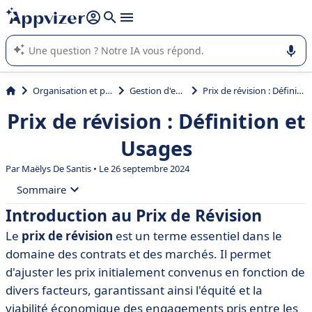
répondre (plusieurs lignes avec
shift + entrée
).
L'IA de Appvizer vous guide dans l'utilisation ou la sélection de
logiciel SaaS en entreprise.
Organisation et planification
Gestion d'entreprise
Prix de révision : Définition et Usages
Prix de révision : Définition et
Usages
Par
Maëlys De Santis
• Le 26 septembre 2024
Sommaire
Introduction au Prix de Révision
• Introduction au Prix de Révision
Le
prix de révision
est un terme essentiel dans le
• Définition du Prix de Révision
domaine des contrats et des marchés. Il permet
• Importance du Prix de Révision dans les Contrats
d'ajuster les prix initialement convenus en fonction de
divers facteurs, garantissant ainsi l'équité et la
• Calcul du Prix de Révision
viabilité économique des engagements pris entre les