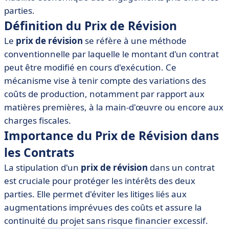
• Exemples de Prix de Révision
parties.
• Outils et Logiciels pour Gérer le Prix de Révision
Définition du Prix de Révision
• Conclusion
Le
prix de révision
se réfère à une méthode
conventionnelle par laquelle le montant d'un contrat
peut être modifié en cours d'exécution. Ce
mécanisme vise à tenir compte des variations des
coûts de production, notamment par rapport aux
matières premières, à la main-d'œuvre ou encore aux
charges fiscales.
Importance du Prix de Révision dans
les Contrats
La stipulation d'un
prix de révision
dans un contrat
est cruciale pour protéger les intérêts des deux
parties. Elle permet d'éviter les litiges liés aux
augmentations imprévues des coûts et assure la
continuité du projet sans risque financier excessif.