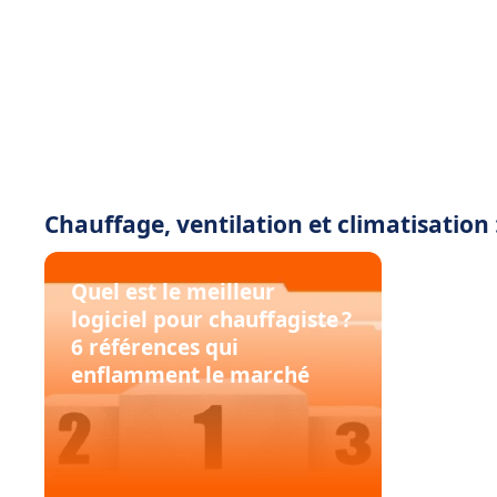
Chauffage, ventilation et climatisation :
Quel est le meilleur
logiciel pour chauffagiste ?
6 références qui
enflamment le marché