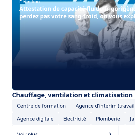
Définition
Attestation de capacité fluide frigorigène
perdez pas votre sang-froid, on vous expl
Chauffage, ventilation et climatisation 
Centre de formation
Agence d'intérim (travai
Agence digitale
Electricité
Plomberie
Ja
Voir plus