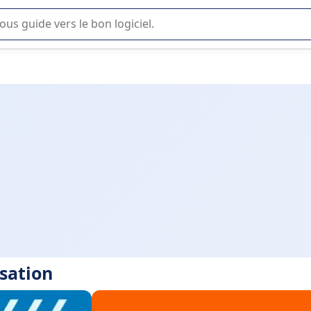
lisation ou la sélection de logiciel SaaS en entreprise.
isation