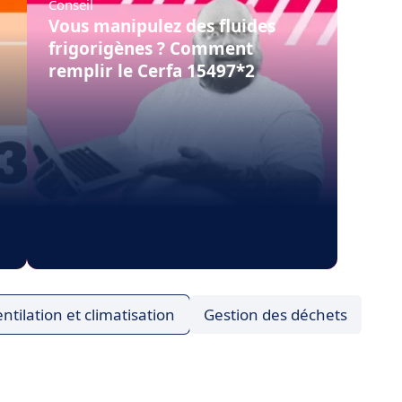
Conseil
Vous manipulez des fluides
frigorigènes ? Comment
remplir le Cerfa 15497*2
ntilation et climatisation
Gestion des déchets