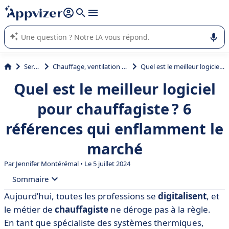
répondre (plusieurs lignes avec
shift + entrée
).
L'IA de Appvizer vous guide dans l'utilisation ou la sélection de
logiciel SaaS en entreprise.
Services
Chauffage, ventilation et climatisation
Quel est le meilleur logiciel pour chauffagiste ? 6 références qui enflamment le marché
Quel est le meilleur logiciel
pour chauffagiste ? 6
références qui enflamment le
marché
Par
Jennifer Montérémal
• Le 5 juillet 2024
Sommaire
Aujourd’hui, toutes les professions se
digitalisent
, et
• Nos critères pour sélectionner les meilleurs logiciels
le métier de
chauffagiste
ne déroge pas à la règle.
pour chauffagiste
En tant que spécialiste des systèmes thermiques,