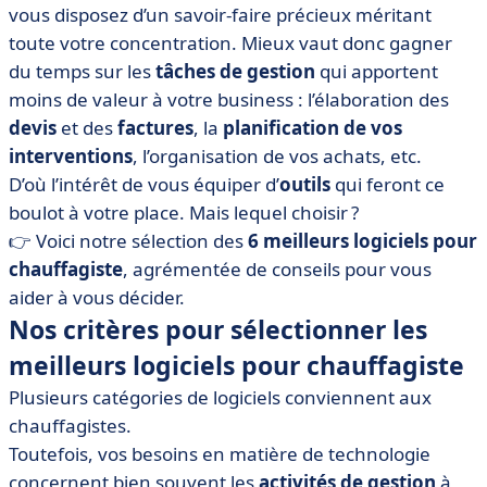
• Extrabat
vous disposez d’un savoir-faire précieux méritant
toute votre concentration. Mieux vaut donc gagner
• Libel Intervention & Gestion
du temps sur les
tâches de gestion
qui apportent
• Obat
moins de valeur à votre business : l’élaboration des
• ProGBat
devis
et des
factures
, la
planification de vos
• Tolteck
interventions
, l’organisation de vos achats, etc.
• Twimm
D’où l’intérêt de vous équiper d’
outils
qui feront ce
boulot à votre place. Mais lequel choisir ?
• Pourquoi vous équiper d’un logiciel pour
chauffagiste ?
👉 Voici notre sélection des
6 meilleurs logiciels pour
chauffagiste
, agrémentée de conseils pour vous
• Comment choisir votre logiciel pour chauffagiste ?
aider à vous décider.
• Que retenir ?
Nos critères pour sélectionner les
meilleurs logiciels pour chauffagiste
Plusieurs catégories de logiciels conviennent aux
chauffagistes.
Toutefois, vos besoins en matière de technologie
concernent bien souvent les
activités de gestion
à