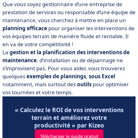
méthodes de planification
Que vous soyez gestionnaire d’une entreprise de
prestation de services ou responsable d’une équipe de
• Réaliser un planning d’intervention sous Excel
maintenance, vous cherchez à mettre en place un
• Utiliser un logiciel de planification ?
planning efficace
pour organiser les interventions de
• Adoptez l'un de nos 12 logiciels de gestion des
vos équipes terrain de manière fluide et rentable. Il
interventions
en va de votre compétitivité !
• Comment choisir son logiciel de gestion des
La
gestion et la planification des interventions de
interventions ?
maintenance
, d’installation ou de dépannage ne
• La planification des interventions : un levier de
s’improvisent pas. Pour vous aider, vous trouverez
performance
quelques
exemples de plannings
,
sous Excel
notamment, mais surtout des
outils
pour optimiser
vos tournées et votre temps.
« Calculez le ROI de vos interventions
terrain et améliorez votre
productivité » par Kizeo
Télécharger le guide gratuit