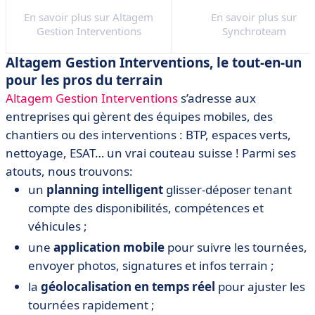
Gestion des Ressources
exceptionnelle
En savoir plus sur Altagem
En savoir plus sur
Humaines
Gestion Interventions
Synchroteam
Localisation des
chantiers et suivi en temps
Altagem Gestion Interventions, le tout-en-un
réel
pour les pros du terrain
Altagem Gestion Interventions
Autonomie des équipes
s’adresse aux
terrain
entreprises qui gèrent des équipes mobiles, des
chantiers ou des interventions : BTP, espaces verts,
nettoyage, ESAT… un vrai couteau suisse ! Parmi ses
atouts, nous trouvons:
un
planning intelligent
glisser-déposer tenant
compte des disponibilités, compétences et
véhicules ;
une
application mobile
pour suivre les tournées,
envoyer photos, signatures et infos terrain ;
la
géolocalisation en temps réel
pour ajuster les
tournées rapidement ;