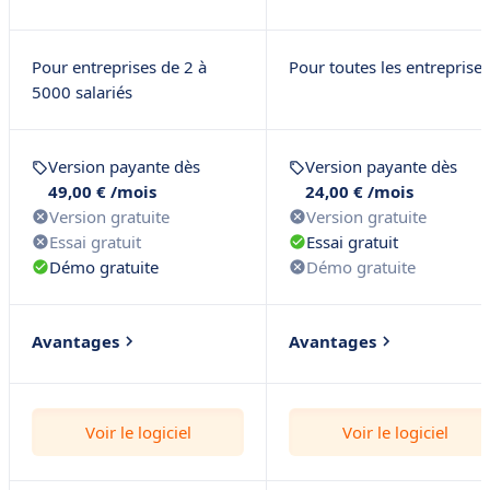
Pour entreprises de 2 à
Pour toutes les entreprises
5000 salariés
Version payante dès
Version payante dès
49,00 € /mois
24,00 € /mois
Version gratuite
Version gratuite
Essai gratuit
Essai gratuit
Démo gratuite
Démo gratuite
Avantages
Avantages
Planification et suivi de
Adaptée à toutes les
chantier
entreprises
Voir le logiciel
Voir le logiciel
Rapports
Paramétrage facile
d'interventions
Rentabilité