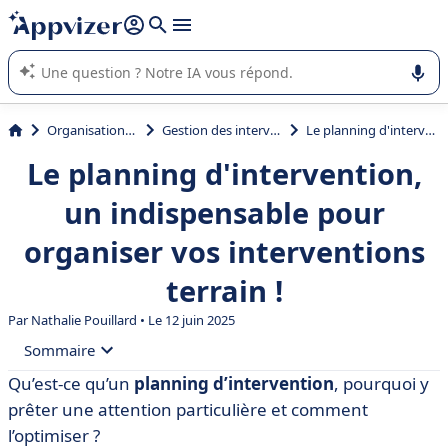
répondre (plusieurs lignes avec
shift + entrée
).
L'IA de Appvizer vous guide dans l'utilisation ou la sélection de
logiciel SaaS en entreprise.
Organisation et planification
Gestion des interventions et tournées
Le planning d'intervention, un indispensable pour organiser vos interventions terrain !
Le planning d'intervention,
un indispensable pour
organiser vos interventions
terrain !
Par
Nathalie Pouillard
• Le 12 juin 2025
Sommaire
Qu’est-ce qu’un
planning d’intervention
, pourquoi y
• À quoi sert un planning d’interventions ?
prêter une attention particulière et comment
• Comment faire un planning d’intervention ? 6
l’optimiser ?