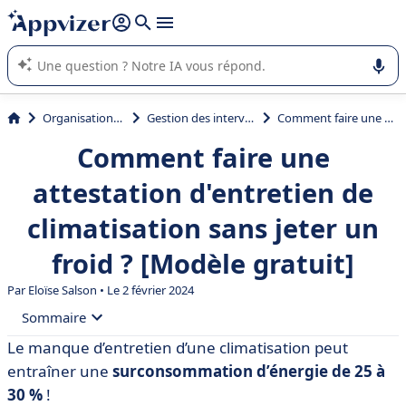
répondre (plusieurs lignes avec
shift + entrée
).
L'IA de Appvizer vous guide dans l'utilisation ou la sélection de
logiciel SaaS en entreprise.
Organisation et planification
Gestion des interventions et tournées
Comment faire une attestation d'entretien de climatisation sans jeter un froid ? [Modèle gratuit]
Comment faire une
attestation d'entretien de
climatisation sans jeter un
froid ? [Modèle gratuit]
Par Eloïse Salson • Le 2 février 2024
Sommaire
Le manque d’entretien d’une climatisation peut
• Les principes généraux de l’entretien de la
entraîner une
surconsommation d’énergie de 25 à
climatisation
30 %
!