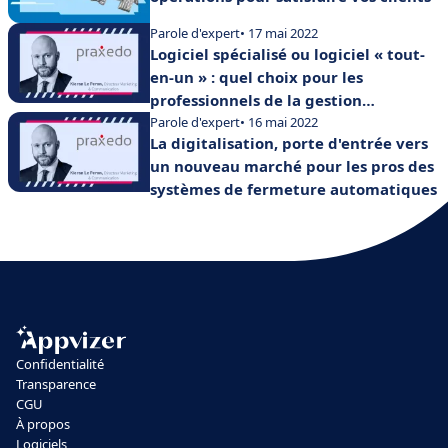
Parole d'expert
• 17 mai 2022
Logiciel spécialisé ou logiciel « tout-
en-un » : quel choix pour les
professionnels de la gestion
d’interventions terrain ?
Parole d'expert
• 16 mai 2022
La digitalisation, porte d'entrée vers
un nouveau marché pour les pros des
systèmes de fermeture automatiques
Confidentialité
Transparence
CGU
À propos
Logiciels