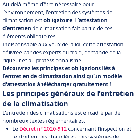
• Les obligations d’entretien de la climatisation
Au-delà même d’être nécessaire pour
l’environnement, l’entretien des systèmes de
• Modèle d’attestation d’entretien de climatisation
climatisation est
obligatoire
. L
’attestation
• Aidez-vous de logiciels pour des solutions 2.0
d’entretien
de climatisation fait partie de ces
• L’entretien des systèmes de climatisation en résumé
éléments obligatoires.
Indispensable aux yeux de la loi, cette attestation
délivrée par des experts du froid, demande de la
rigueur et du professionnalisme.
Découvrez les principes et obligations liés à
l’entretien de climatisation ainsi qu’un modèle
d'attestation à télécharger gratuitement !
Les principes généraux de l’entretien
de la climatisation
L’entretien des climatisations est encadré par de
nombreux textes réglementaires.
Le
Décret n° 2020-912
concernant l’inspection et
l’entretien des chaudières, des systèmes de