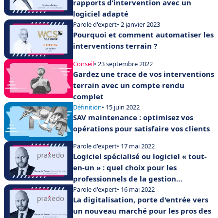
rapports d’intervention avec un
logiciel adapté
Parole d'expert
• 2 janvier 2023
Pourquoi et comment automatiser les
interventions terrain ?
Conseil
• 23 septembre 2022
Gardez une trace de vos interventions
terrain avec un compte rendu
complet
Définition
• 15 juin 2022
SAV maintenance : optimisez vos
opérations pour satisfaire vos clients
Parole d'expert
• 17 mai 2022
Logiciel spécialisé ou logiciel « tout-
en-un » : quel choix pour les
professionnels de la gestion
d’interventions terrain ?
Parole d'expert
• 16 mai 2022
La digitalisation, porte d'entrée vers
un nouveau marché pour les pros des