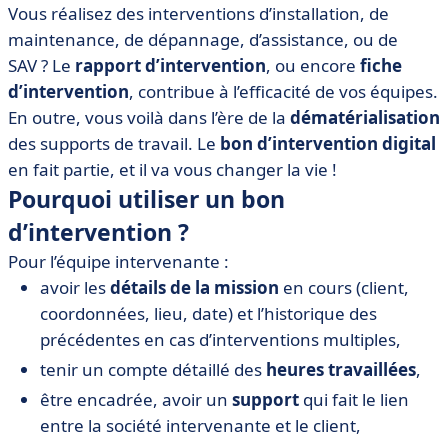
Vous réalisez des interventions d’installation, de
• Comment établir un bon d’intervention ? 4 solutions
maintenance, de dépannage, d’assistance, ou de
et leurs modes d’emploi
SAV ? Le
rapport d’intervention
, ou encore
fiche
• Outils pour dématérialiser vos rapports et bons
d’intervention
, contribue à l’efficacité de vos équipes.
d’intervention
En outre, vous voilà dans l’ère de la
dématérialisation
• Une révolution dans le monde du travail mobile
des supports de travail. Le
bon d’intervention digital
en fait partie, et il va vous changer la vie !
Pourquoi utiliser un bon
d’intervention ?
Pour l’équipe intervenante :
avoir les
détails de la mission
en cours (client,
coordonnées, lieu, date) et l’historique des
précédentes en cas d’interventions multiples,
tenir un compte détaillé des
heures travaillées
,
être encadrée, avoir un
support
qui fait le lien
entre la société intervenante et le client,