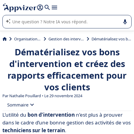
répondre (plusieurs lignes avec
shift + entrée
).
L'IA de Appvizer vous guide dans l'utilisation ou la sélection de
logiciel SaaS en entreprise.
Organisation et planification
Gestion des interventions et tournées
Dématérialisez vos bons d'intervention et créez des rapports efficacement pour vos clients
Dématérialisez vos bons
d'intervention et créez des
rapports efficacement pour
vos clients
Par
Nathalie Pouillard
• Le 29 novembre 2024
Sommaire
L’utilité du
bon d’intervention
n’est plus à prouver
• Pourquoi utiliser un bon d’intervention ?
dans le cadre d’une bonne gestion des activités de vos
• 3 phases pour créer le parfait bon d’intervention
techniciens sur le terrain
.