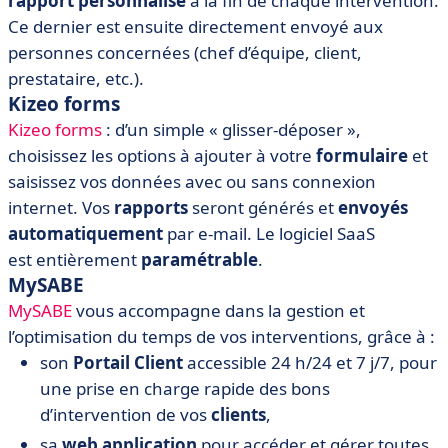
rapport personnalisé
à la fin de chaque intervention.
Ce dernier est ensuite directement envoyé aux
personnes concernées (chef d’équipe, client,
prestataire, etc.).
Kizeo forms
Kizeo forms
: d’un simple « glisser-déposer »,
choisissez les options à ajouter à votre
formulaire
et
saisissez vos données avec ou sans connexion
internet. Vos
rapports
seront générés et
envoyés
automatiquement
par e-mail. Le logiciel SaaS
est entièrement
paramétrable
.
MySABE
MySABE
vous accompagne dans la gestion et
l’optimisation du temps de vos interventions, grâce à :
son
Portail Client
accessible 24 h/24 et 7 j/7, pour
une prise en charge rapide des bons
d’intervention de vos
clients
,
sa
web application
pour accéder et gérer toutes