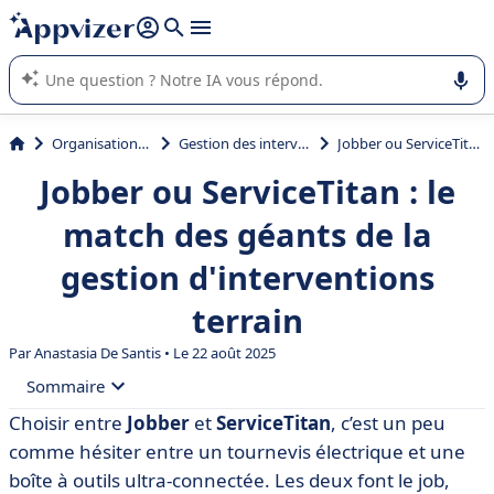
répondre (plusieurs lignes avec
shift + entrée
).
L'IA de Appvizer vous guide dans l'utilisation ou la sélection de
logiciel SaaS en entreprise.
Organisation et planification
Gestion des interventions et tournées
Jobber ou ServiceTitan : le match des géants de la gestion d'interventions terrain
Jobber ou ServiceTitan : le
match des géants de la
gestion d'interventions
terrain
Par
Anastasia De Santis
• Le 22 août 2025
Sommaire
Choisir entre
Jobber
et
ServiceTitan
, c’est un peu
• Qu’est-ce que Jobber ?
comme hésiter entre un tournevis électrique et une
• Qu’est-ce que ServiceTitan ?
boîte à outils ultra-connectée. Les deux font le job,