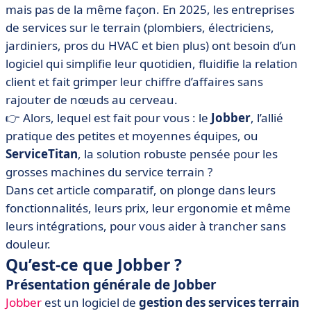
mais pas de la même façon. En 2025, les entreprises
• Jobber vs ServiceTitan : comparez les fonctionnalités
de services sur le terrain (plombiers, électriciens,
• Jobber vs ServiceTitan : comparez les prix
jardiniers, pros du HVAC et bien plus) ont besoin d’un
• Jobber vs ServiceTitan : quelle interface est la plus
logiciel qui simplifie leur quotidien, fluidifie la relation
intuitive ?
client et fait grimper leur chiffre d’affaires sans
• Jobber vs ServiceTitan : comparez les intégrations
rajouter de nœuds au cerveau.
• Quand choisir Jobber ou ServiceTitan ?
👉 Alors, lequel est fait pour vous : le
Jobber
, l’allié
pratique des petites et moyennes équipes, ou
• Ce qu’il y a à retenir de la bataille Jobber vs
ServiceTitan
ServiceTitan
, la solution robuste pensée pour les
grosses machines du service terrain ?
• FAQ sur Jobber vs ServiceTitan
Dans cet article comparatif, on plonge dans leurs
fonctionnalités, leurs prix, leur ergonomie et même
leurs intégrations, pour vous aider à trancher sans
douleur.
Qu’est-ce que Jobber ?
Présentation générale de Jobber
Jobber
est un logiciel de
gestion des services terrain