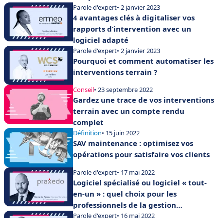
Parole d'expert
• 2 janvier 2023
4 avantages clés à digitaliser vos
rapports d’intervention avec un
logiciel adapté
Parole d'expert
• 2 janvier 2023
Pourquoi et comment automatiser les
interventions terrain ?
Conseil
• 23 septembre 2022
Gardez une trace de vos interventions
terrain avec un compte rendu
complet
Définition
• 15 juin 2022
SAV maintenance : optimisez vos
opérations pour satisfaire vos clients
Parole d'expert
• 17 mai 2022
Logiciel spécialisé ou logiciel « tout-
en-un » : quel choix pour les
professionnels de la gestion
d’interventions terrain ?
Parole d'expert
• 16 mai 2022