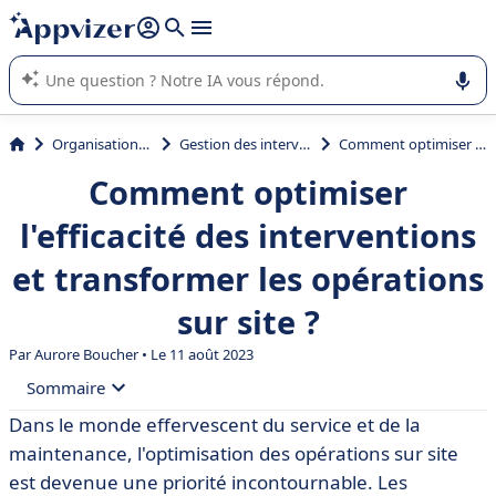
répondre (plusieurs lignes avec
shift + entrée
).
L'IA de Appvizer vous guide dans l'utilisation ou la sélection de
logiciel SaaS en entreprise.
Organisation et planification
Gestion des interventions et tournées
Comment optimiser l'efficacité des interventions et transformer les opérations sur site ?
Comment optimiser
l'efficacité des interventions
et transformer les opérations
sur site ?
Par
Aurore Boucher
• Le 11 août 2023
Sommaire
Dans le monde effervescent du service et de la
• Renforcer la qualification des demandes
maintenance, l'optimisation des opérations sur site
d'intervention
est devenue une priorité incontournable. Les