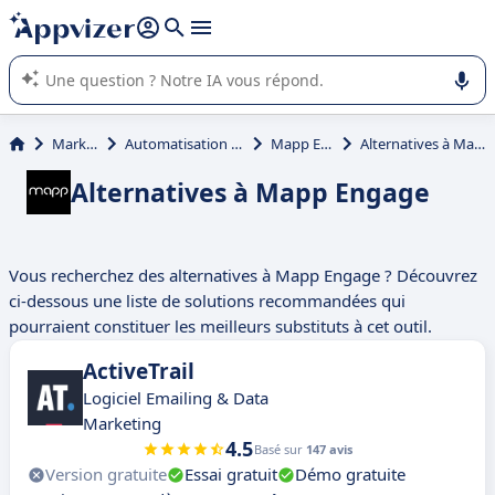
répondre (plusieurs lignes avec
shift + entrée
).
L'IA de Appvizer vous guide dans l'utilisation ou la sélection de
logiciel SaaS en entreprise.
Marketing
Automatisation marketing
Mapp Engage
Alternatives à Mapp Engage
Alternatives à Mapp Engage
Vous recherchez des alternatives à Mapp Engage ? Découvrez
ci-dessous une liste de solutions recommandées qui
pourraient constituer les meilleurs substituts à cet outil.
ActiveTrail
Logiciel Emailing & Data
Marketing
4.5
Basé sur
147 avis
Version gratuite
Essai gratuit
Démo gratuite