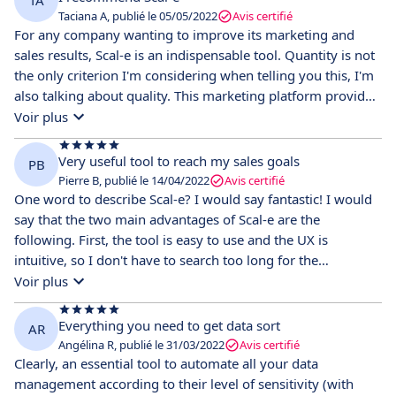
Taciana A, publié le 05/05/2022
Avis certifié
For any company wanting to improve its marketing and
sales results, Scal-e is an indispensable tool. Quantity is not
the only criterion I'm considering when telling you this, I'm
also talking about quality. This marketing platform provides
valuable information on when, where, and how to contact
Voir plus
new prospects through unique data analysis. And that's in
addition to helping keep them satisfied and interactive
Very useful tool to reach my sales goals
PB
throughout the relationship journey with customer
Pierre B, publié le 14/04/2022
Avis certifié
intelligence and retention expertise. In addition, the 360-
One word to describe Scal-e? I would say fantastic! I would
degree view of customer trends is a significant advantage,
say that the two main advantages of Scal-e are the
as are the dashboards that provide a complete overview of
following. First, the tool is easy to use and the UX is
campaign performance with ROI analysis and the ability to
intuitive, so I don't have to search too long for the
run multi-channel campaigns.
functionality I need. Because of this, I can save time. I also
Voir plus
have full control over the messages I send out and can track
them easily. Thanks to Scal-e's marketing platform, my
Everything you need to get data sort
AR
prospects' engagement has skyrocketed. Second, the Scal-e
Angélina R, publié le 31/03/2022
Avis certifié
team provides excellent customer service. I work in a very
Clearly, an essential tool to automate all your data
customer-centric company myself and I appreciate that they
management according to their level of sensitivity (with