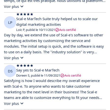
temps, ce qui est très pratique. Nous utilisons la plateforme
Scal-e depuis 15 ans maintenant, depuis sa création, avec
Voir plus
plus de 20 projets. Nous voyons cette plateforme comme la
plateforme la plus complète du marché, si l'on considère
Scal-e MarTech Suite truly helped us to scale our
LP
l'ensemble de ses modules intégrés. Notre créativité est la
digital marketing activities
seule limite de la plateforme et rien n’est impossible. Le
Loïc P, publié le 10/11/2021
Avis certifié
moteur de ciblage avec ses champs calculés à la volée et les
Day by day, we extend the use of Scal-e's software to other
fonctions date avec l'interface glisser / déplacer est un must.
marketing activities by customizing the service and
Nous avons choisi d’utiliser la plateforme Scal-e car c'est la
modules. The initial setup is quick, and the software is easy
solution la plus complète à un prix médian du marché, et
to use on a daily basis. The "industry solution" is very
que la solution propose régulièrement des évolutions
valuable and allowed us to launch a pilot project in a few
Voir plus
innovantes en lien avec l'actualité du marketing.
days.
Say yes to Scal-e MarTech
DS
Doreen S, publié le 11/09/2021
Avis certifié
Satisfying is how I would describe my overall experience
with Scal-e. To anyone who wants to take customer
marketing to the next level in their business! The Scal-e
teams are able to customize everything to fit your needs
and fit your business environment perfectly! Just like the
Voir plus
daily support, the implementation was very professional.