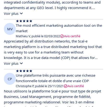
are in the same mindset as me. They have been very helpful
integrated confidentiality module), according to teams and
in maximizing my investment with them.
departments at any GEO level. I highly recommend it.
Moreover, it is fully compliant with GDPR and CCPA
Voir plus
regulations.
The most efficient marketing automation tool on the
MV
market
Mathieu V, publié le 02/03/2022
Avis certifié
Appreciated by all distribution networks, the Scal-e
marketing platform is a true distributed marketing tool that
is very easy to use for a marketing team without
knowledge. It is a true data model (CDP) that allows for
greater responsiveness and targeting quality and has many
Voir plus
native APIs as well as advanced GDPR management.
Une plateforme très puissante avec une richesse
CP
fonctionnelle totale et dotée d'une vraie CDP
Christophe P, publié le 25/11/2021
Avis certifié
Nous utilisons la plateforme Scal-e pour tout type de projet
Business, Lead Management, programme de fidélité,
programme marketing relationnel. Voir les 3 en même