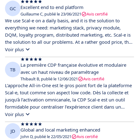
Everything is easy and very efficient with Scal-e, managing
Excellent end to end platform
GC
your database, sending communication campaigns,
Guillaume C, publié le 23/06/2021
Avis certifié
managing a loyalty program .... Moreover, the team is
We use Scal-e on a daily basis, and it is the solution to
always ready to help, it is very pleasant to build a
everything we need: marketing stack, privacy module,
relationship and work with them.
DQM, loyalty program, distributed marketing, etc. Scal-e is
the solution to all our problems. At a rather good price, the
goal is reached for us and even with a large volume of data
Voir plus
and users having to log in
La première CDP française évolutive et modulaire
TB
avec un haut niveau de paramétrage
Thibault B, publié le 12/06/2021
Avis certifié
L’approche All-in-One est le gros point fort de la plateforme
Scal-e, tout comme son aspect low code. Dès la collecte et
jusqu’à l’activation omnicanale, la CDP Scal-e est un outil
formidable pour centraliser l’expérience client dans un
datamart sur mesure. Car la réalité des données n’est pas
Voir plus
toujours comme on pourrait l’espérer, Scal-e nous permet
de visualiser et de mieux comprendre l’état des données et
Global and local marketing enhanced
JD
de définir des règles de redressement appliquées en temps
John D, publié le 22/05/2021
Avis certifié