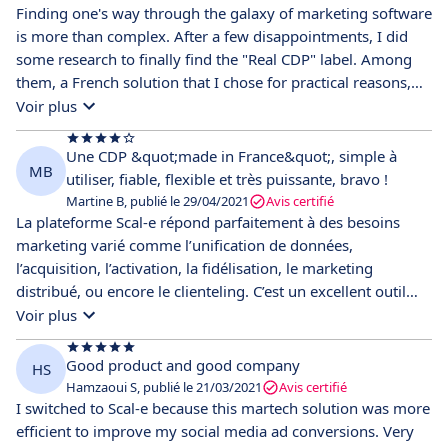
réels et au fil de l'eau. A partir du moment où les données
Finding one's way through the galaxy of marketing software
sont exploitables, l’activation du module marketing est
is more than complex. After a few disappointments, I did
possible, un module de marketing automatisation
some research to finally find the "Real CDP" label. Among
véritablement omnicanale : email, sms, réseaux sociaux,
them, a French solution that I chose for practical reasons,
mobile wallet, formulaires, push notification ; ou encore le
Scal-e. The unification of our marketing and communication
Voir plus
module audience pour scorer les comportements, définir
across all our entities is one of the reasons why we chose to
des audiences, segmenter la base etc.... Un mode de gestion
use Scal-e. The platform is a good step forward for
Une CDP &quot;made in France&quot;, simple à
MB
de programme de fidélité avancé est aussi disponible. Celui-
distributed marketing. The interface is very well done and
utiliser, fiable, flexible et très puissante, bravo !
ci permet la gestion de règles locales, comme l’attribution
well optimized locally and globally. The entire interface was
Martine B, publié le 29/04/2021
Avis certifié
de points de fidélité par pays, afin de tenir compte des
customized at all profile levels by the Scal-e teams to meet
La plateforme Scal-e répond parfaitement à des besoins
différents niveaux de vie. Scal-e propose également un
my needs. Practical and convenient. Quickly integrated and
marketing varié comme l’unification de données,
module de Business intelligence qui est également un très
adopted by all my affiliates.
l’acquisition, l’activation, la fidélisation, le marketing
bon outil d'aide à la décision. La couverture fonctionnelle de
distribué, ou encore le clienteling. C’est un excellent outil
la plateforme est fascinante notamment car elle est
pour collecter les données clients (online&offline), les
Voir plus
proposée sous forme de module. La solution Scal-e est
recueillir dans un RCU et les enrichir. Des outils performants
capable de nous accompagner facilement en fonction de
de data-quality management, de segmentation ou encore
Good product and good company
HS
l'évolution des besoins, ce qui est très appréciable.
de data vizualisation facilitent le traitement et l’exploitation
Hamzaoui S, publié le 21/03/2021
Avis certifié
des données. Le module de marketing automation est ultra-
I switched to Scal-e because this martech solution was more
efficace pour réaliser les campagnes omnicanales et en
efficient to improve my social media ad conversions. Very