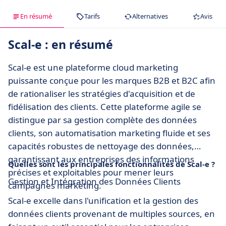
En résumé
Tarifs
Alternatives
Avis
Scal-e : en résumé
Scal-e est une plateforme cloud marketing
puissante conçue pour les marques B2B et B2C afin
de rationaliser les stratégies d'acquisition et de
fidélisation des clients. Cette plateforme agile se
distingue par sa gestion complète des données
clients, son automatisation marketing fluide et ses
capacités robustes de nettoyage des données,
garantissant aux entreprises des informations
Quelles sont les principales fonctionnalités de Scal-e ?
précises et exploitables pour mener leurs
Gestion et Intégration des Données Clients
campagnes marketing.
Scal-e excelle dans l'unification et la gestion des
données clients provenant de multiples sources, en