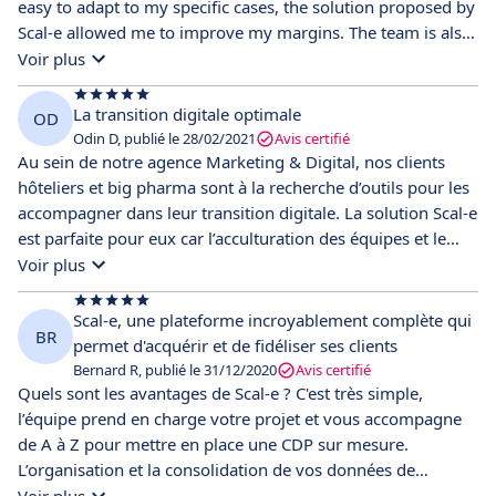
mesurer les performances (modèles d'attribution, calcul de
easy to adapt to my specific cases, the solution proposed by
ROI …). Si vous souhaitez créer des programmes de fidélité
Scal-e allowed me to improve my margins. The team is also
(pas uniquement transactionnels), gérer des avantages et
very professional and reactive and offers a more agile
Voir plus
des actions de parrainage et bien d’autres actions de
solution.
fidélisations clients, le module fidélité n’est pas négligeable.
La transition digitale optimale
OD
Un accompagnement sur-mesure est proposé par l’équipe
Odin D, publié le 28/02/2021
Avis certifié
Scal-e, le top pour permettre une prise en main rapide et un
Au sein de notre agence Marketing & Digital, nos clients
usage poussé de l’outil.
hôteliers et big pharma sont à la recherche d’outils pour les
accompagner dans leur transition digitale. La solution Scal-e
est parfaite pour eux car l’acculturation des équipes et le
management nécessitent un tel outil. De plus, les équipes
Voir plus
de Scal-e proposent un accompagnement proposé avec
beaucoup de pédagogie, ce qui non négligeable lorsque l’on
Scal-e, une plateforme incroyablement complète qui
BR
souhaite maximiser l'impact du soft. Résultat, des clients
permet d'acquérir et de fidéliser ses clients
satisfaits qui voient concrètement l'impact sur leurs
Bernard R, publié le 31/12/2020
Avis certifié
résultats commerciaux.
Quels sont les avantages de Scal-e ? C'est très simple,
l’équipe prend en charge votre projet et vous accompagne
de A à Z pour mettre en place une CDP sur mesure.
L’organisation et la consolidation de vos données de
différentes sources online et offline sont prise en charge,
Voir plus