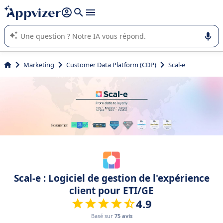
répondre (plusieurs lignes avec
shift + entrée
).
L'IA de Appvizer vous guide dans l'utilisation ou la sélection de
logiciel SaaS en entreprise.
Marketing
Customer Data Platform (CDP)
Scal-e
Scal-e : Logiciel de gestion de l'expérience
client pour ETI/GE
4.9
Basé sur
75 avis