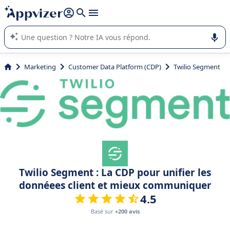
répondre (plusieurs lignes avec
shift + entrée
).
L'IA de Appvizer vous guide dans l'utilisation ou la sélection de
logiciel SaaS en entreprise.
Marketing
Customer Data Platform (CDP)
Twilio Segment
Twilio Segment : La CDP pour unifier les
donnéees client et mieux communiquer
4.5
Basé sur
+200 avis