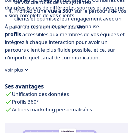
de vos clients et de vos systèmes,
données issues de différentes sources et ayez une
Profitez d’une
vue à 360°
sur le parcours de vos
vision complète de vos clients.
clients et optimisez leur engagement avec un
parcours toujours plus personnalisé.
À partir de ces données, créez des
profils
accessibles aux membres de vos équipes et
intégrez à chaque interaction pour avoir un
parcours client le plus fluide possible, et ce, sur
n’importe quel canal de communication.
Voir plus
Ses avantages
Unification des données
Profils 360°
Actions marketing personnalisées