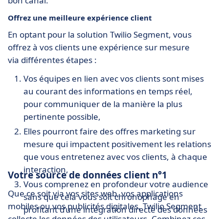
bon canal.
Offrez une meilleure expérience client
En optant pour la solution Twilio Segment, vous
offrez à vos clients une expérience sur mesure
via différentes étapes :
Vos équipes en lien avec vos clients sont mises
au courant des informations en temps réel,
pour communiquer de la manière la plus
pertinente possible,
Elles pourront faire des offres marketing sur
mesure qui impactent positivement les relations
que vous entretenez avec vos clients, à chaque
interaction,
Votre source de données client n°1
Vous comprenez en profondeur votre audience
Que ce soit via vos sites web, vos applications
sans que cela vous soit chronophage en
mobiles ou vos publicités digitales, Twilio Segment
profitant d’une intégration directe des données
collecte les données des utilisateurs. Combinez ces