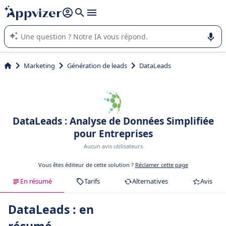
répondre (plusieurs lignes avec
shift + entrée
).
L'IA de Appvizer vous guide dans l'utilisation ou la sélection de
logiciel SaaS en entreprise.
Marketing
Génération de leads
DataLeads
DataLeads : Analyse de Données Simpliﬁée
pour Entreprises
Aucun avis utilisateurs
Vous êtes éditeur de cette solution ?
Réclamer cette page
En résumé
Tarifs
Alternatives
Avis
DataLeads : en