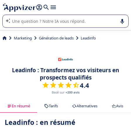
répondre (plusieurs lignes avec
shift + entrée
).
L'IA de Appvizer vous guide dans l'utilisation ou la sélection de
logiciel SaaS en entreprise.
Marketing
Génération de leads
Leadinfo
Leadinfo : Transformez vos visiteurs en
prospects qualifiés
4.4
Basé sur
+200 avis
En résumé
Tarifs
Alternatives
Avis
Leadinfo : en résumé