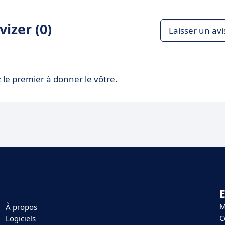
izer (0)
Laisser un avi
 le premier à donner le vôtre.
E
M
À propos
C
Logiciels