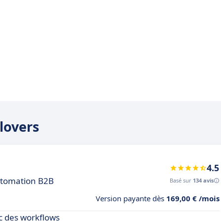
dlovers
4.5
utomation B2B
Basé sur
134 avis
Version payante dès
169,00 € /mois
 des workflows