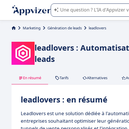
L'IA de Appvizer vous guide dans l'uti
Marketing
Génération de leads
leadlovers
leadlovers : Automatisat
leads
En résumé
Tarifs
Alternatives
A
leadlovers : en résumé
Leadlovers est une solution dédiée à l'automat
entreprises souhaitant optimiser leur générati
tunnels de vente personnalisés et l'intégration