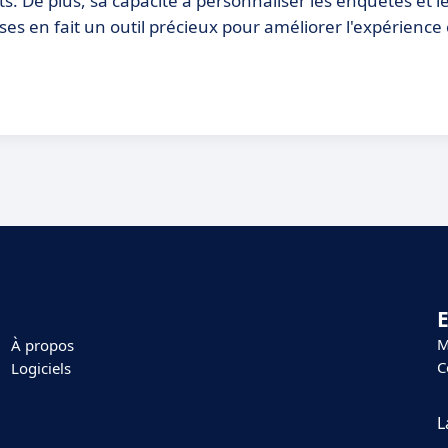
ts. De plus, sa capacité à personnaliser les enquêtes et l
es en fait un outil précieux pour améliorer l'expérience 
E
M
À propos
C
Logiciels
L