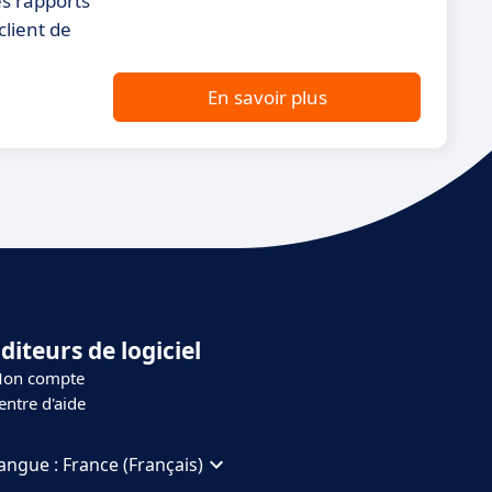
es rapports
client de
En savoir plus
diteurs de logiciel
on compte
entre d'aide
angue :
France (Français)