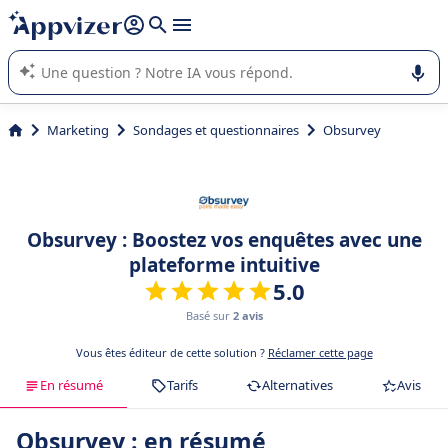
répondre (plusieurs lignes avec
shift + entrée
).
L'IA de Appvizer vous guide dans l'utilisation ou la sélection de
logiciel SaaS en entreprise.
Marketing
Sondages et questionnaires
Obsurvey
Obsurvey : Boostez vos enquêtes avec une
plateforme intuitive
5.0
Basé sur
2 avis
Vous êtes éditeur de cette solution ?
Réclamer cette page
En résumé
Tarifs
Alternatives
Avis
Obsurvey : en résumé