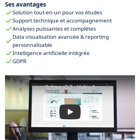
Ses avantages
l’analyse de données textuelles pour aller plus
Solution tout-en-un pour vos études
vite et mieux comprendre vos insights.
Support technique et accompagnement
Interface intuitive & personnalisable
:
Analyses puissantes et complètes
ergonomie fluide, templates personnalisables
Data visualisation avancée & reporting
aux couleurs de votre marque et outils
personnalisable
collaboratifs renforcent l’adoption par vos
Intelligence artificielle intégrée
équipes.
GDPR