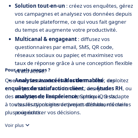
Solution tout-en-un
: créez vos enquêtes, gérez
vos campagnes et analysez vos données depuis
une seule plateforme, ce qui vous fait gagner
du temps et augmente votre productivité.
Multicanal & engageant
: diffusez vos
questionnaires par email, SMS, QR code,
réseaux sociaux ou papier, et maximisez vos
taux de réponse grâce à une conception flexible
Pour quels usages ?
et attractive.
Que vous fassiez des
Analyses avancées & actionnables
études de marché
: exploitez
, des
enquêtes de satisfaction client
en profondeur vos données : analyses
, des
études RH
, ou
des
statistiques, lexicale et sémantique, tests,
analyses de l’expérience
, Sphinx iQ 3 s’adapte
à toutes les typologies de projets d’étude, même les
visualisations interactives et dashboards clairs
plus exigeants.
pour éclairer vos décisions.
Intelligence artificielle intégrée
: l’IA vous aide
Voir plus
à créer des questionnaires rapidement, à
interpréter les résultats et à automatiser