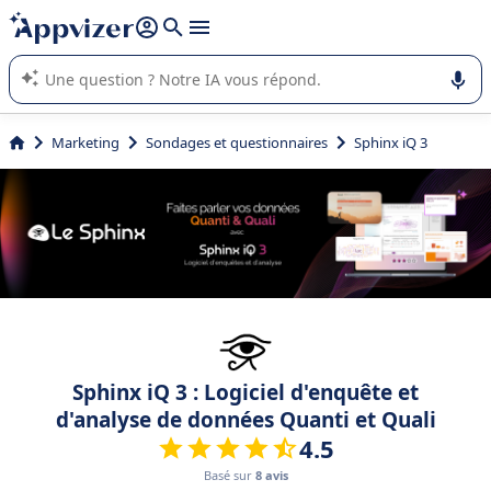
répondre (plusieurs lignes avec
shift + entrée
).
L'IA de Appvizer vous guide dans l'utilisation ou la sélection de
logiciel SaaS en entreprise.
Marketing
Sondages et questionnaires
Sphinx iQ 3
Sphinx iQ 3 : Logiciel d'enquête et
d'analyse de données Quanti et Quali
4.5
Basé sur
8 avis