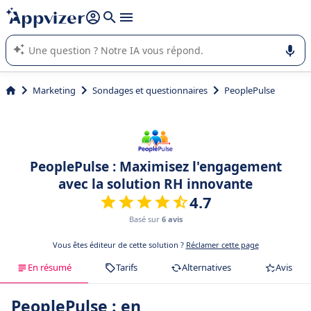
répondre (plusieurs lignes avec
shift + entrée
).
L'IA de Appvizer vous guide dans l'utilisation ou la sélection de
logiciel SaaS en entreprise.
Marketing
Sondages et questionnaires
PeoplePulse
PeoplePulse : Maximisez l'engagement
avec la solution RH innovante
4.7
Basé sur
6 avis
Vous êtes éditeur de cette solution ?
Réclamer cette page
En résumé
Tarifs
Alternatives
Avis
PeoplePulse : en