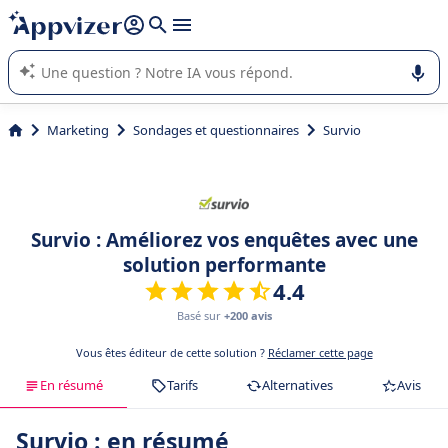
répondre (plusieurs lignes avec
shift + entrée
).
L'IA de Appvizer vous guide dans l'utilisation ou la sélection de
logiciel SaaS en entreprise.
Marketing
Sondages et questionnaires
Survio
Survio : Améliorez vos enquêtes avec une
solution performante
4.4
Basé sur
+200 avis
Vous êtes éditeur de cette solution ?
Réclamer cette page
En résumé
Tarifs
Alternatives
Avis
Survio : en résumé