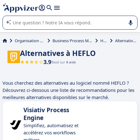
répondre (plusieurs lignes avec
shift + entrée
).
L'IA de Appvizer vous guide dans l'utilisation ou la sélection de
logiciel SaaS en entreprise.
Organisation et planification
Business Process Management (BPM)
HEFLO
Alternatives à HEFLO
Alternatives à HEFLO
3.9
Basé sur
6 avis
Vous cherchez des alternatives au logiciel nommé HEFLO ?
Découvrez ci-dessous une liste de recommandations pour les
meilleures alternatives disponibles sur le marché.
Visiativ Process
Engine
Simplifiez, automatisez et
accélérez vos workflows
métiers