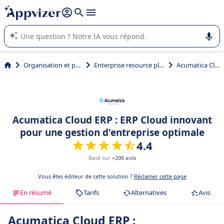
répondre (plusieurs lignes avec
shift + entrée
).
L'IA de Appvizer vous guide dans l'utilisation ou la sélection de
logiciel SaaS en entreprise.
Organisation et planification
Enterprise resource planning (ERP)
Acumatica Cloud ERP
Acumatica Cloud ERP : ERP Cloud innovant
pour une gestion d'entreprise optimale
4.4
Basé sur
+200 avis
Vous êtes éditeur de cette solution ?
Réclamer cette page
En résumé
Tarifs
Alternatives
Avis
Acumatica Cloud ERP :