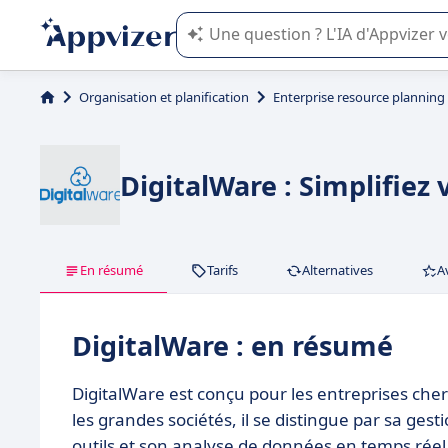
L'IA de Appvizer vous guide dans l'uti
Organisation et planification
Enterprise resource planning
DigitalWare : Simplifiez 
En résumé
Tarifs
Alternatives
A
DigitalWare : en résumé
DigitalWare est conçu pour les entreprises cher
les grandes sociétés, il se distingue par sa ges
outils et son analyse de données en temps réel