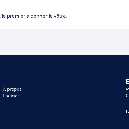
 le premier à donner le vôtre.
E
M
À propos
C
Logiciels
L